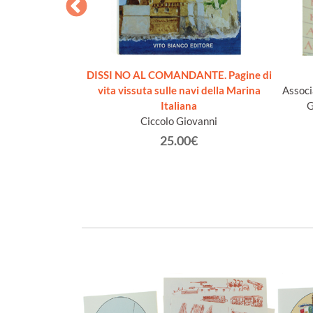
ENTO AL VALOR
DISSI NO AL COMANDANTE. Pagine di
al 1940 al 1991
vita vissuta sulle navi della Marina
Associ
rina Militare
Italiana
G
Ciccolo Giovanni
€
25.00€