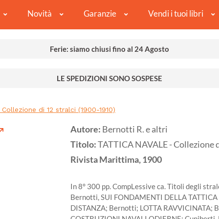
Novità
Garanzie
Vendi i tuoi libri
Ferie: siamo chiusi fino al 24 Agosto
LE SPEDIZIONI SONO SOSPESE
ollezione di 12 stralci (1900-1910)
Autore:
Bernotti R. e altri
Titolo:
TATTICA NAVALE - Collezione di
Rivista Marittima,
1900
In 8° 300 pp. CompLessive ca. Titoli degli st
Bernotti, SUI FONDAMENTI DELLA TATTICA
DISTANZA; Bernotti; LOTTA RAVVICINATA; Be
COSTRUZIONI NAVALI ODIERNE; Cuniberti, 