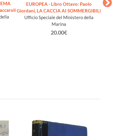
POEMA
EUROPEA - Libro
EUROPEA - Libro Ottavo: Paolo
accaroli
SILENZ
Giordani, LA CACCIA AI SOMMERGIBILI
della
Ufficio Specia
Ufficio Speciale del Ministero della
Marina
20.00€