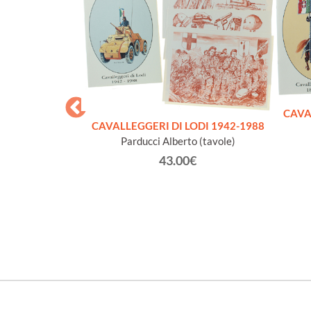
CAVA
CAVALLEGGERI DI LODI 1942-1988
Parducci Alberto (tavole)
43.00€
AZIONALE
NA 2012 - 80°
LA CITTA'
€