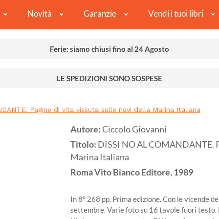
Novità
Garanzie
Vendi i tuoi libri
Ferie: siamo chiusi fino al 24 Agosto
LE SPEDIZIONI SONO SOSPESE
NTE. Pagine di vita vissuta sulle navi della Marina Italiana
Autore:
Ciccolo Giovanni
Titolo:
DISSI NO AL COMANDANTE. Pagin
Marina Italiana
Roma
Vito Bianco Editore,
1989
In 8° 268 pp. Prima edizione. Con le vicende del
settembre. Varie foto su 16 tavole fuori testo.