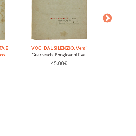
AESOPI PH
FABULAE quo
TA E
VOCI DAL SILENZIO. Versi
page
ico
Guerreschi Bongioanni Eva.
45.00€