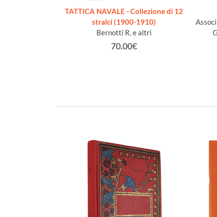
ENTO AL VALOR
TATTICA NAVALE - Collezione di 12
al 1940 al 1991
stralci (1900-1910)
Associ
rina Militare
Bernotti R. e altri
G
€
70.00€