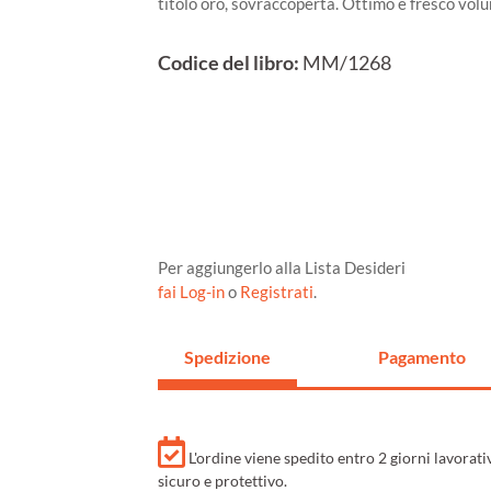
titolo oro, sovraccoperta. Ottimo e fresco vol
Codice del libro:
MM/1268
Per aggiungerlo alla Lista Desideri
fai Log-in
o
Registrati
.
Spedizione
Pagamento
L'ordine viene spedito entro 2 giorni lavorat
sicuro e protettivo.