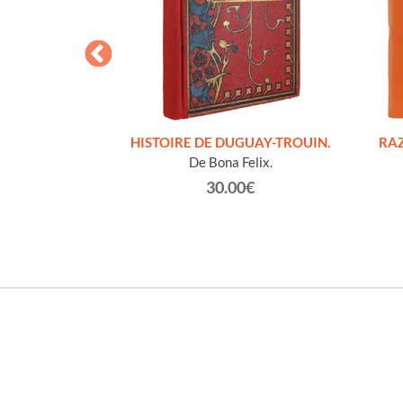
S FIGURES
HISTOIRE DE DUGUAY-TROUIN.
RAZ
'HOMMES ED
De Bona Felix.
e et technique
30.00€
roz Edmond.
0€