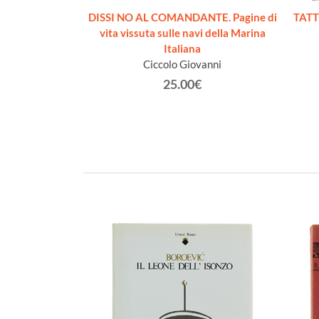
ENTO AL VALOR
DISSI NO AL COMANDANTE. Pagine di
TATT
al 1940 al 1991
vita vissuta sulle navi della Marina
rina Militare
Italiana
Ciccolo Giovanni
€
25.00€