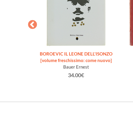
RSO. La guerra
BOROEVIC IL LEONE DELL'ISONZO
ovembre 1916).
[volume freschissimo: come nuovo]
reschissimo]
Bauer Ernest
1874-1947)
34.00€
€