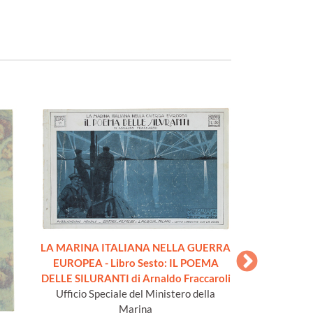
LA MARINA ITALIANA NELLA GUERRA
LA MARINA IT
EUROPEA - Libro Sesto: IL POEMA
EUROPEA - Libro
DELLE SILURANTI di Arnaldo Fraccaroli
SILENZ
Ufficio Speciale del Ministero della
Ufficio Specia
Marina