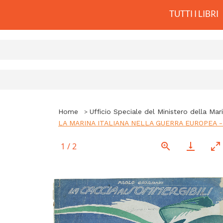
TUTTI I LIBRI
Home
Ufficio Speciale del Ministero della Mar
LA MARINA ITALIANA NELLA GUERRA EUROPEA - L
1
/
2