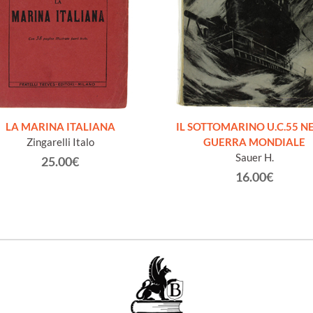
LA MARINA ITALIANA
IL SOTTOMARINO U.C.55 N
Zingarelli Italo
GUERRA MONDIALE
Sauer H.
25.00€
16.00€