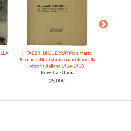
ELLA
I "FABBRI DI GUERRA". Pio e Mario
L'AZIONE NAVA
Perrone e il loro storico contributo alla
imprese di guer
vittoria italiana 1914-1918
Bravetta Ettore.
Vi
25.00€