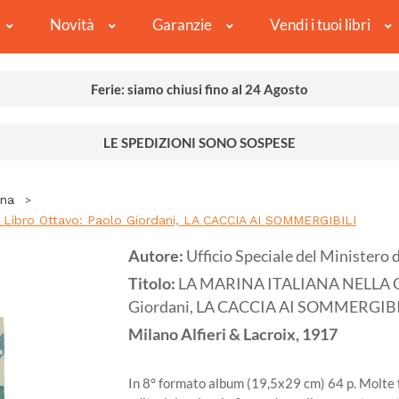
Novità
Garanzie
Vendi i tuoi libri
Ferie: siamo chiusi fino al 24 Agosto
LE SPEDIZIONI SONO SOSPESE
ina
ibro Ottavo: Paolo Giordani, LA CACCIA AI SOMMERGIBILI
Autore:
Ufficio Speciale del Ministero 
Titolo:
LA MARINA ITALIANA NELLA G
Giordani, LA CACCIA AI SOMMERGIBI
Milano
Alfieri & Lacroix,
1917
In 8° formato album (19,5x29 cm) 64 p. Molte 