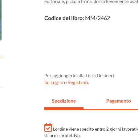
editoriale, piccola firma, dorso lievemente usat
Codice del libro:
MM/2462
Per aggiungerlo alla Lista Desideri
fai Log-in
o
Registrati
.
Spedizione
Pagamento
L'ordine viene spedito entro 2 giorni lavorat
sicuro e protettivo.