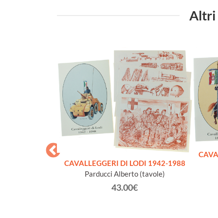
Altri
CAVA
ogetto nazionale
CAVALLEGGERI DI LODI 1942-1988
n memoria dei
Parducci Alberto (tavole)
lla 1a e 2a guerra
43.00€
le
 fra Mutilati ed
ncino editoriale a