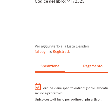
Codice del libro:
MT/2523
Per aggiungerlo alla Lista Desideri
fai Log-in
o
Registrati
.
Spedizione
Pagamento
L'ordine viene spedito entro 2 giorni lavorat
sicuro e protettivo.
Unico costo di invio per ordine di più articoli.