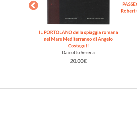
PASSEG
Robert 
ulle Mainarde
IL PORTOLANO della spiaggia romana
rpo Italiano di
nel Mare Mediterraneo di Angelo
cito dell'Italia
Costaguti
ca.
Dainotto Serena
lino
20.00€
€