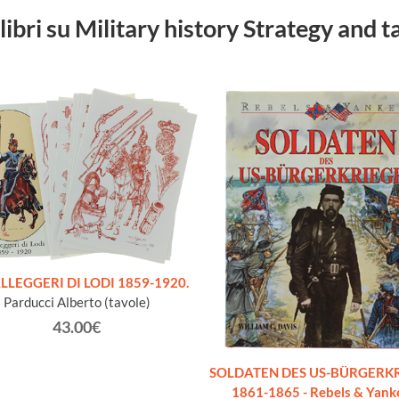
 libri su Military history Strategy and t
LLEGGERI DI LODI 1859-1920.
Parducci Alberto (tavole)
43.00€
SOLDATEN DES US-BÜRGERK
1861-1865 - Rebels & Yank