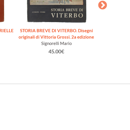
ORIELLE
STORIA BREVE DI VITERBO. Disegni
MENTANA. Par
originali di Vittoria Grossi. 2a edizione
Carretto, Giog
Signorelli Mario
Piet
45.00€