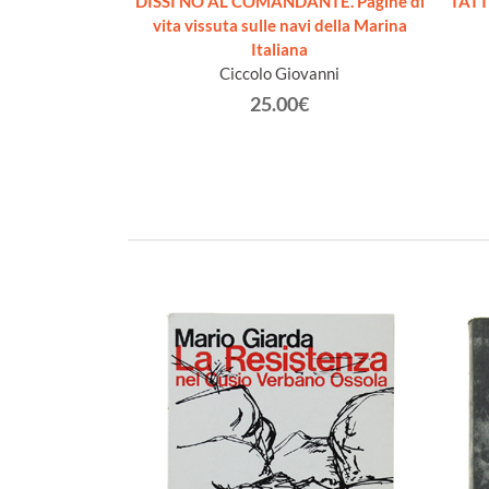
L'ADRIATICO
DISSI NO AL COMANDANTE. Pagine di
TATT
ffio
vita vissuta sulle navi della Marina
Italiana
€
Ciccolo Giovanni
25.00€