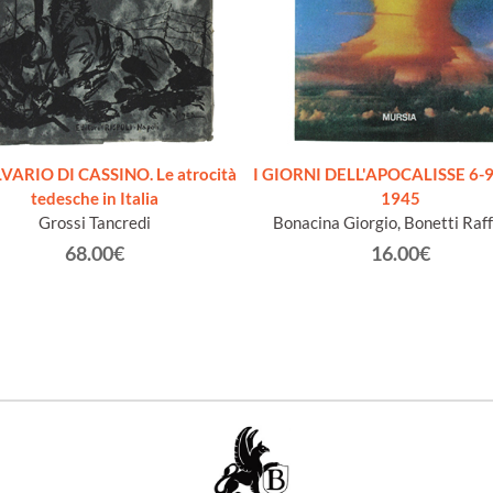
LVARIO DI CASSINO. Le atrocità
I GIORNI DELL'APOCALISSE 6-9
tedesche in Italia
1945
Grossi Tancredi
Bonacina Giorgio, Bonetti Raff
68.00€
16.00€