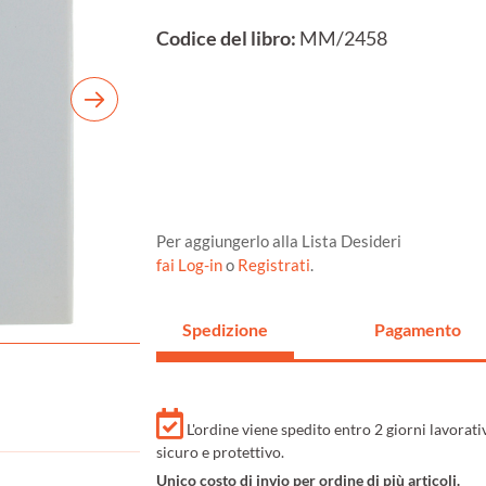
Codice del libro:
MM/2458
Per aggiungerlo alla Lista Desideri
fai Log-in
o
Registrati
.
Spedizione
Pagamento
L'ordine viene spedito entro 2 giorni lavorat
sicuro e protettivo.
Unico costo di invio per ordine di più articoli.