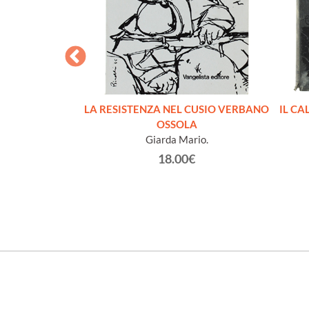
I LAGER
LA RESISTENZA NEL CUSIO VERBANO
IL CA
ippe
OSSOLA
Giarda Mario.
€
18.00€