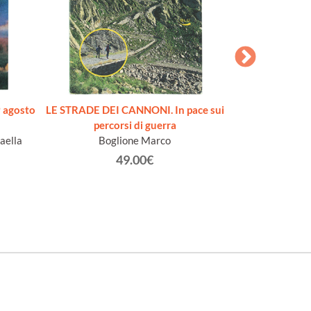
 agosto
LE STRADE DEI CANNONI. In pace sui
SECONDO RIS
percorsi di guerra
occasione della M
aella
Boglione Marco
figurative de
nell'anno Centen
49.00€