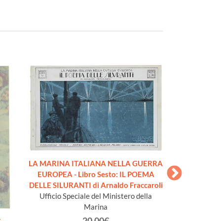
LA MARINA ITALIANA NELLA GUERRA
LA MARINA IT
EUROPEA - Libro Sesto: IL POEMA
EUROPEA - L
DELLE SILURANTI di Arnaldo Fraccaroli
Giordani, LA C
Ufficio Speciale del Ministero della
Ufficio Specia
Marina
20.00€