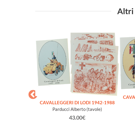
Altri
CAVA
ogetto nazionale
CAVALLEGGERI DI LODI 1942-1988
n memoria dei
Parducci Alberto (tavole)
lla 1a e 2a guerra
43.00€
le
 fra Mutilati ed
ncino editoriale a