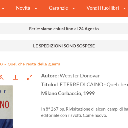
Novità
Garanzie
Vendi i tuoi libri
Ferie: siamo chiusi fino al 24 Agosto
LE SPEDIZIONI SONO SOSPESE
 - Quel che resta della guerra
Autore:
Webster Donovan
Titolo:
LE TERRE DI CAINO - Quel che r
Milano
Corbaccio,
1999
In 8° 267 pp. Rivisitazione di alcuni campi di 
editoriale con risvolti. Come nuovo.