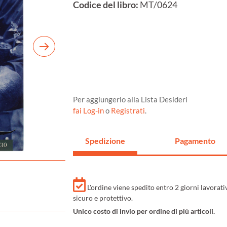
Codice del libro:
MT/0624
Per aggiungerlo alla Lista Desideri
fai Log-in
o
Registrati
.
Spedizione
Pagamento
L'ordine viene spedito entro 2 giorni lavorat
sicuro e protettivo.
Unico costo di invio per ordine di più articoli.