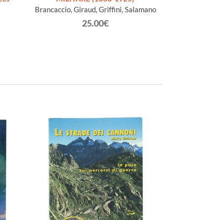
Brancaccio, Giraud, Griffini, Salamano
Valori A
25.00€