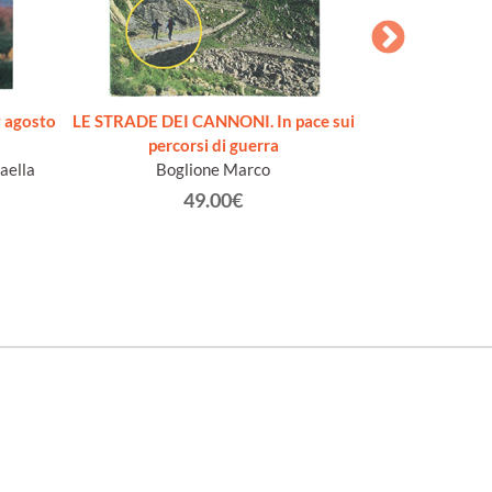
 agosto
LE STRADE DEI CANNONI. In pace sui
SECONDO RIS
percorsi di guerra
occasione della M
aella
Boglione Marco
figurative de
nell'anno Centen
49.00€