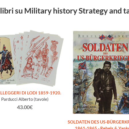
 libri su Military history Strategy and t
LLEGGERI DI LODI 1859-1920.
Parducci Alberto (tavole)
43.00€
SOLDATEN DES US-BÜRGERK
1861-1865 - Rebels & Yank