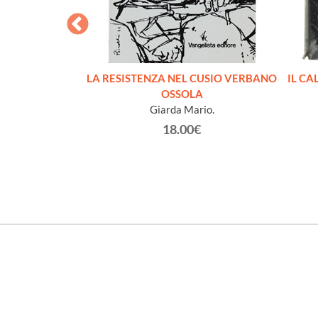
I LAGER
LA RESISTENZA NEL CUSIO VERBANO
IL CA
ippe
OSSOLA
Giarda Mario.
€
18.00€