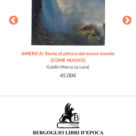
AMERICA! Storie di pittura dal nuovo mondo
ROM
[COME NUOVO]
de
Goldin Marco (a cura)
Cia
45.00€