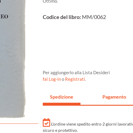
Ottimo.
Codice del libro:
MM/0062
Per aggiungerlo alla Lista Desideri
fai Log-in
o
Registrati
.
Spedizione
Pagamento
L'ordine viene spedito entro 2 giorni lavorat
sicuro e protettivo.