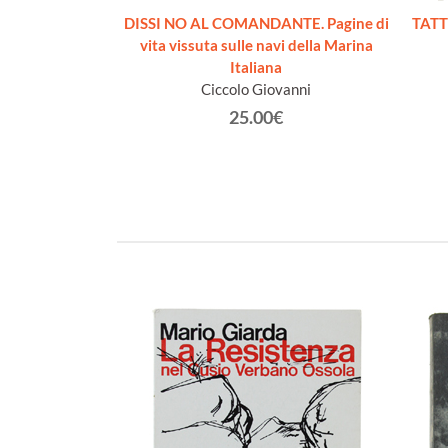
L'ADRIATICO
DISSI NO AL COMANDANTE. Pagine di
TATT
ffio
vita vissuta sulle navi della Marina
Italiana
€
Ciccolo Giovanni
25.00€