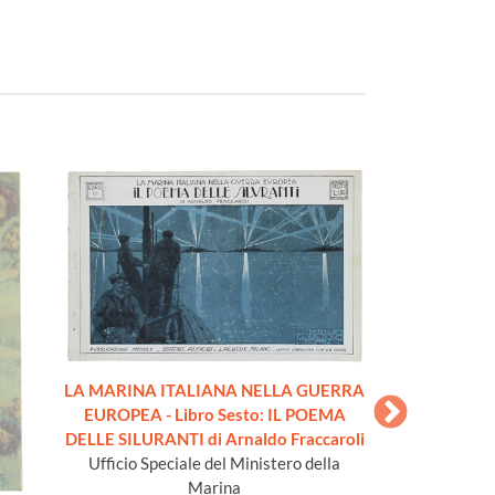
LA MARINA ITALIANA NELLA GUERRA
LA MARINA IT
EUROPEA - Libro Sesto: IL POEMA
EUROPEA - L
DELLE SILURANTI di Arnaldo Fraccaroli
Giordani, LA C
Ufficio Speciale del Ministero della
Ufficio Specia
Marina