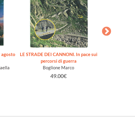
 agosto
LE STRADE DEI CANNONI. In pace sui
SECONDO RIS
percorsi di guerra
occasione della M
aella
Boglione Marco
figurative de
nell'anno Centen
49.00€