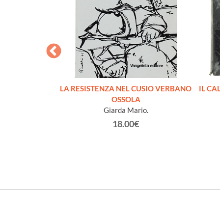
I LAGER
LA RESISTENZA NEL CUSIO VERBANO
IL CA
ippe
OSSOLA
Giarda Mario.
€
18.00€