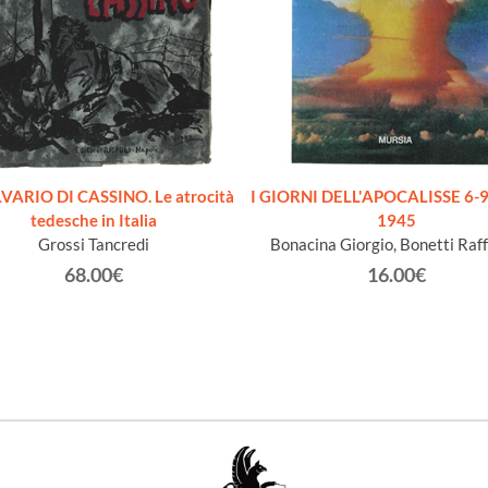
LVARIO DI CASSINO. Le atrocità
I GIORNI DELL'APOCALISSE 6-9
tedesche in Italia
1945
Grossi Tancredi
Bonacina Giorgio, Bonetti Raff
68.00€
16.00€