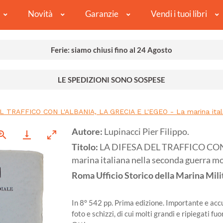
Novità
Garanzie
Vendi i tuoi libri
Ferie: siamo chiusi fino al 24 Agosto
LE SPEDIZIONI SONO SOSPESE
 TRAFFICO CON L'ALBANIA, LA GRECIA E L'EGEO - La marina italia
Autore:
Lupinacci Pier Filippo.
Titolo:
LA DIFESA DEL TRAFFICO CON 
marina italiana nella seconda guerra mon
Roma
Ufficio Storico della Marina Mili
In 8° 542 pp. Prima edizione. Importante e accur
foto e schizzi, di cui molti grandi e ripiegati f