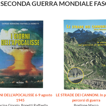
TORIA SECONDA GUERRA MONDIALE FA
NI DELL'APOCALISSE 6-9 agosto
LE STRADE DEI CANNONI. In pa
1945
percorsi di guerra
cina Giorgio, Bonetti Raffaella
Boglione Marco