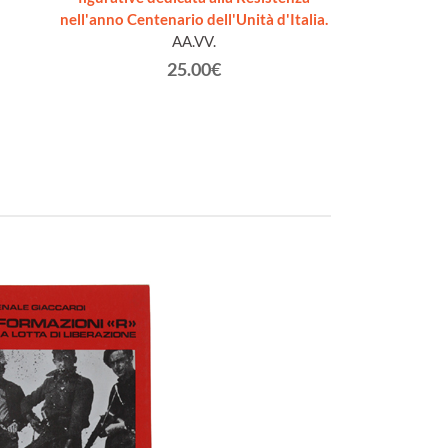
nell'anno Centenario dell'Unità d'Italia.
nell'anno Centen
AA.VV.
25.00€