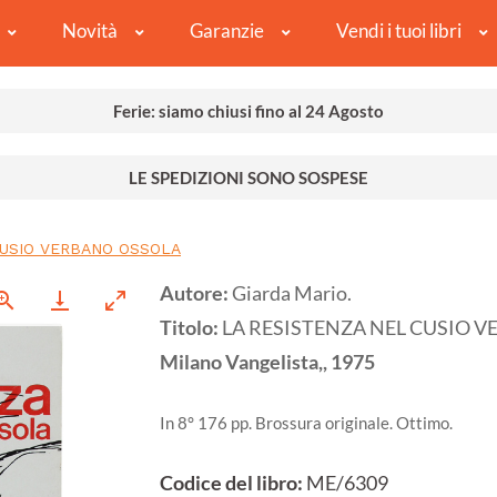
Novità
Garanzie
Vendi i tuoi libri
Ferie: siamo chiusi fino al 24 Agosto
LE SPEDIZIONI SONO SOSPESE
CUSIO VERBANO OSSOLA
Autore:
Giarda Mario.
Titolo:
LA RESISTENZA NEL CUSIO 
Milano
Vangelista,,
1975
In 8° 176 pp. Brossura originale. Ottimo.
Codice del libro:
ME/6309