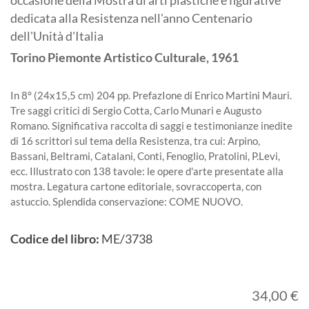
occasione della Mostra di arti plastiche e figurative
dedicata alla Resistenza nell'anno Centenario
dell'Unità d'Italia
Torino
Piemonte Artistico Culturale,
1961
In 8° (24x15,5 cm) 204 pp. PrefazIone di Enrico Martini Mauri.
Tre saggi critici di Sergio Cotta, Carlo Munari e Augusto
Romano. Significativa raccolta di saggi e testimonianze inedite
di 16 scrittori sul tema della Resistenza, tra cui: Arpino,
Bassani, Beltrami, Catalani, Conti, Fenoglio, Pratolini, P.Levi,
ecc. Illustrato con 138 tavole: le opere d'arte presentate alla
mostra. Legatura cartone editoriale, sovraccoperta, con
astuccio. Splendida conservazione: COME NUOVO.
Codice del libro:
ME/3738
34,00 €