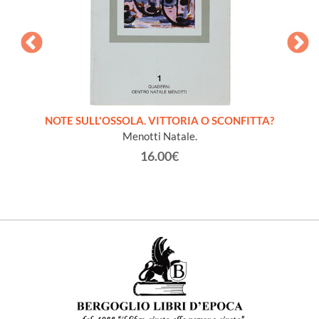
DI
NOTE SULL'OSSOLA. VITTORIA O SCONFITTA?
GUE
Menotti Natale.
"F
16.00€