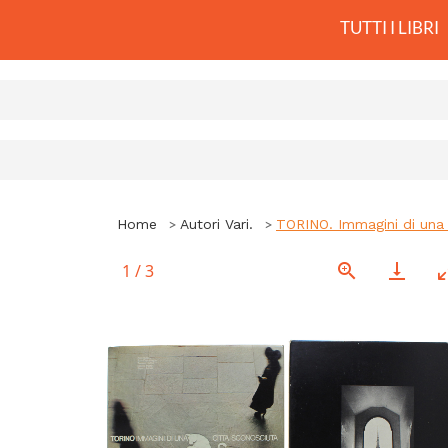
TUTTI I LIBRI
Home
Autori Vari.
TORINO. Immagini di una 
1
/
3