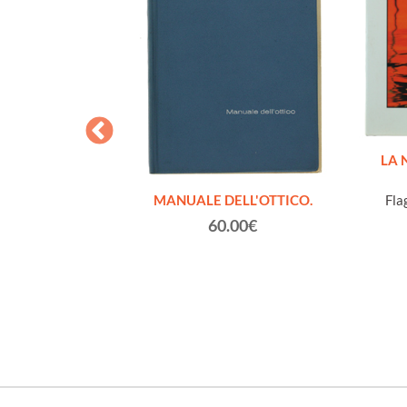
LA 
Fla
o vintage (1880
MANUALE DELL'OTTICO.
no - Torino (cm
60.00€
porto)
€