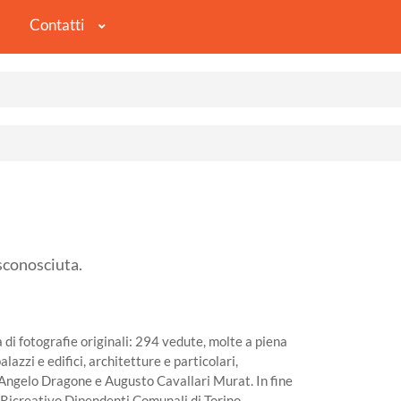
Contatti
sconosciuta.
di fotografie originali: 294 vedute, molte a piena
palazzi e edifici, architetture e particolari,
i Angelo Dragone e Augusto Cavallari Murat. In fine
o Ricreativo Dipendenti Comunali di Torino.