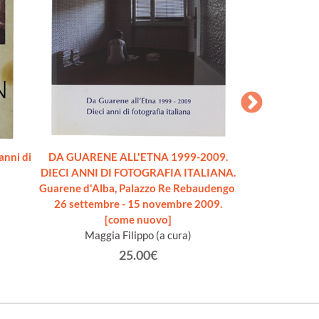
anni di
DA GUARENE ALL'ETNA 1999-2009.
DIETRO LA COLL
DIECI ANNI DI FOTOGRAFIA ITALIANA.
pietre tra Langh
Guarene d'Alba, Palazzo Re Rebaudengo,
co
26 settembre - 15 novembre 2009.
Sugliano Luigi 
[come nuovo]
(f
Maggia Filippo (a cura)
25.00€