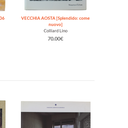
706
VECCHIA AOSTA [Splendido: come
O LA BELLA GIGO
nuovo]
Addio, mia bel
Colliard Lino
Racc
Gra
70.00€