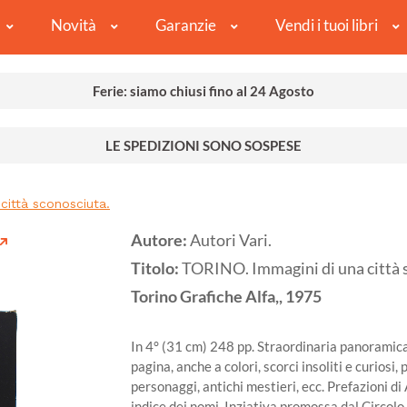
Novità
Garanzie
Vendi i tuoi libri
Ferie: siamo chiusi fino al 24 Agosto
LE SPEDIZIONI SONO SOSPESE
città sconosciuta.
Autore:
Autori Vari.
Titolo:
TORINO. Immagini di una città 
Torino
Grafiche Alfa,,
1975
In 4° (31 cm) 248 pp. Straordinaria panoramica 
pagina, anche a colori, scorci insoliti e curiosi, 
personaggi, antichi mestieri, ecc. Prefazioni d
indice dei nomi. Inziativa promossa dal Circol