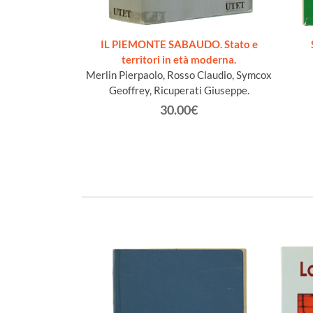
cueillis sur les
IL PIEMONTE SABAUDO. Stato e
Lys
territori in età moderna.
n Jacques
Merlin Pierpaolo, Rosso Claudio, Symcox
Geoffrey, Ricuperati Giuseppe.
€
30.00€