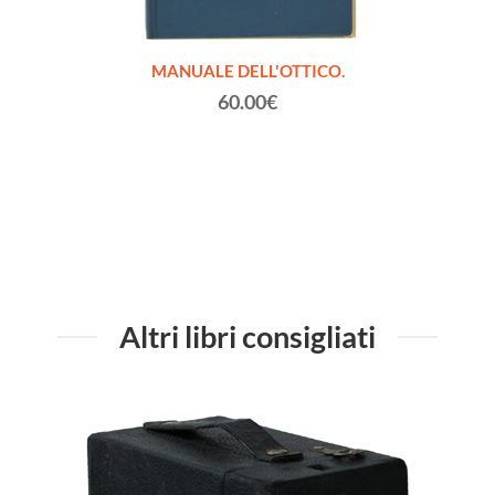
Fratelli
MANUALE DELL'OTTICO.
LA NA
rto)
60.00€
Altri libri consigliati