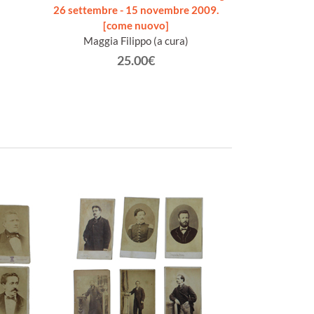
26 settembre - 15 novembre 2009.
Sugliano Luigi 
[come nuovo]
(f
Maggia Filippo (a cura)
25.00€