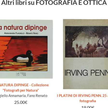
Altri libri su FOTOGRAFIA E OTTICA
NATURA DIPINGE - Collezione
"Fotografi per Natura"
giello Annamaria, Fano Renato
I PLATINI DI IRVING PENN. 25 
fotografia
25.00€
19.00€