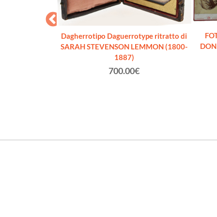
FOT
Dagherrotipo Daguerrotype ritratto di
DONN
SARAH STEVENSON LEMMON (1800-
1887)
700.00€
ntage (1880 ca.)
orino (cm 14x10 +
o)
€