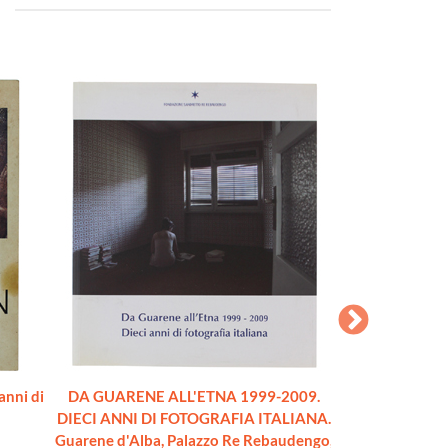
anni di
DA GUARENE ALL'ETNA 1999-2009.
DIETRO LA COLL
DIECI ANNI DI FOTOGRAFIA ITALIANA.
pietre tra Langh
Guarene d'Alba, Palazzo Re Rebaudengo,
co