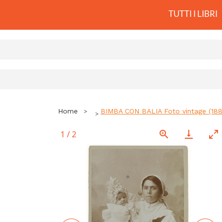
TUTTI I LIBRI
Home
BIMBA CON BALIA Foto vintage (1880
1
/
2