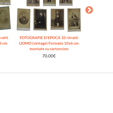
ratti
FOTOGRAFIE D'EPOCA 10 ritratti
RITRATTO DI S
6 cm
UOMO (vintage) Formato 10x6 cm
(1870 ca.) Giulio
montate su cartoncino
(cm 14x
70.00€