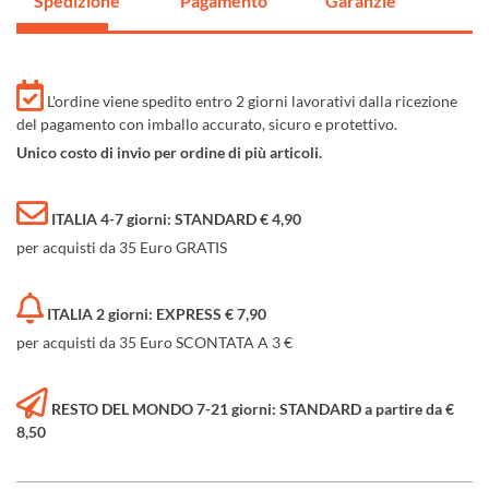
Spedizione
Pagamento
Garanzie
L'ordine viene spedito entro 2 giorni lavorativi dalla ricezione
del pagamento con imballo accurato, sicuro e protettivo.
Unico costo di invio per ordine di più articoli.
ITALIA 4-7 giorni: STANDARD € 4,90
per acquisti da 35 Euro GRATIS
ITALIA 2 giorni: EXPRESS € 7,90
per acquisti da 35 Euro SCONTATA A 3 €
RESTO DEL MONDO 7-21 giorni: STANDARD a partire da €
8,50