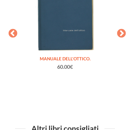
Formato
MANUALE DELL'OTTICO.
I PLAT
 cm.
60.00€
Altri libri consigliati