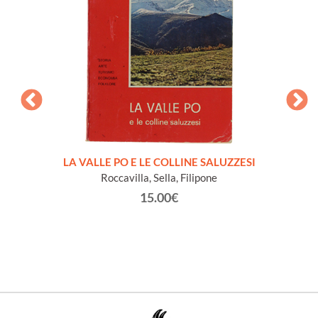
' DI
LA VALLE PO E LE COLLINE SALUZZESI
BAN
Reale
Roccavilla, Sella, Filipone
MARE
atoria
Senat
15.00€