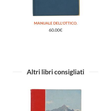
Formato
MANUALE DELL'OTTICO.
LA NA
 cm.
60.00€
Altri libri consigliati