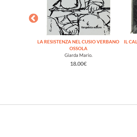
I LAGER
LA RESISTENZA NEL CUSIO VERBANO
IL CA
ippe
OSSOLA
Giarda Mario.
€
18.00€