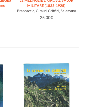
RIEGES
LE MEDAGLIE D'ORO AL VALOR
LE TERRE DI C
ees
MILITARE (1833-1925)
de
Brancaccio, Giraud, Griffini, Salamano
Webs
25.00€