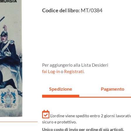
Codice del libro:
MT/0384
Per aggiungerlo alla Lista Desideri
fai Log-in
o
Registrati
.
Spedizione
Pagamento
L'ordine viene spedito entro 2 giorni lavorat
sicuro e protettivo.
Unico costo di invio per ordine di più articoli.