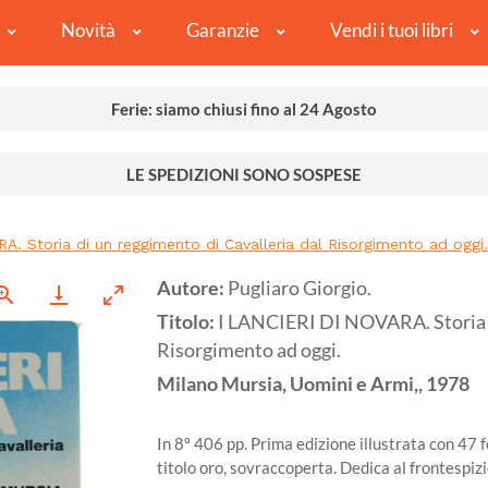
Novità
Garanzie
Vendi i tuoi libri
Ferie: siamo chiusi fino al 24 Agosto
LE SPEDIZIONI SONO SOSPESE
A. Storia di un reggimento di Cavalleria dal Risorgimento ad oggi.
Autore:
Pugliaro Giorgio.
Titolo:
I LANCIERI DI NOVARA. Storia d
Risorgimento ad oggi.
Milano
Mursia, Uomini e Armi,,
1978
In 8º 406 pp. Prima edizione illustrata con 47 fo
titolo oro, sovraccoperta. Dedica al frontespiz