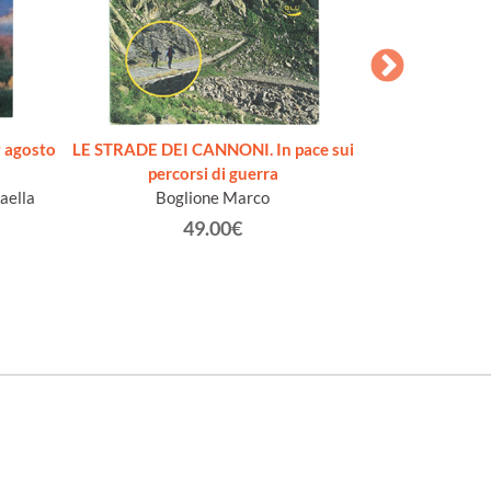
 agosto
LE STRADE DEI CANNONI. In pace sui
SECONDO RIS
percorsi di guerra
occasione della M
aella
Boglione Marco
figurative de
nell'anno Centen
49.00€