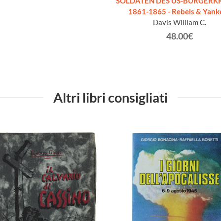
SOLDATEN DES US-BÜRGERK
1861-1865 - Rebels & Yank
Davis William C.
48.00€
Altri libri consigliati