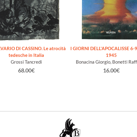
LVARIO DI CASSINO. Le atrocità
I GIORNI DELL'APOCALISSE 6-9
tedesche in Italia
1945
Grossi Tancredi
Bonacina Giorgio, Bonetti Raff
68.00€
16.00€