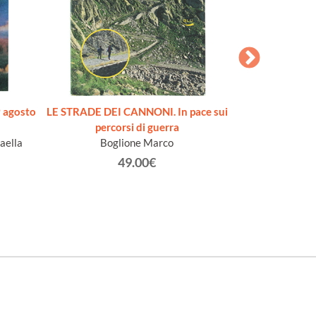
 agosto
LE STRADE DEI CANNONI. In pace sui
SECONDO RIS
percorsi di guerra
occasione della M
aella
Boglione Marco
figurative de
nell'anno Centen
49.00€