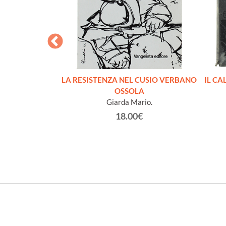
I LAGER
LA RESISTENZA NEL CUSIO VERBANO
IL CA
ippe
OSSOLA
Giarda Mario.
€
18.00€