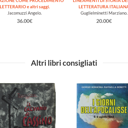
TAZIONE COME PROCEDIMENTO
LINEAMENTI DI STORIA DE
LETTERARIO e altri saggi.
LETTERATURA ITALIAN
Jacomuzzi Angelo.
Guglielminetti Marziano.
36.00€
20.00€
Altri libri consigliati