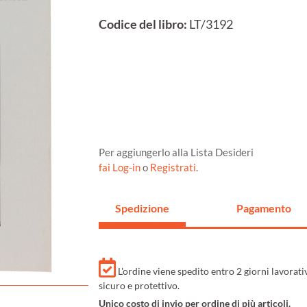
Codice del libro:
LT/3192
Per aggiungerlo alla Lista Desideri
fai Log-in
o
Registrati
.
Spedizione
Pagamento
L'ordine viene spedito entro 2 giorni lavorat
sicuro e protettivo.
Unico costo di invio per ordine di più articoli.