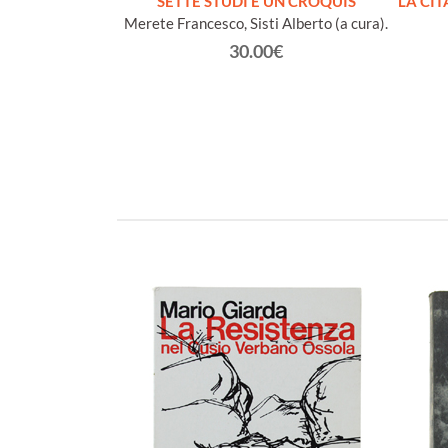
ETTERATURA
SETTE STUDI E UN CROQUIS
LA CI
IA. A cura di
Merete Francesco, Sisti Alberto (a cura).
 Elio Conte
30.00€
ancesco
€