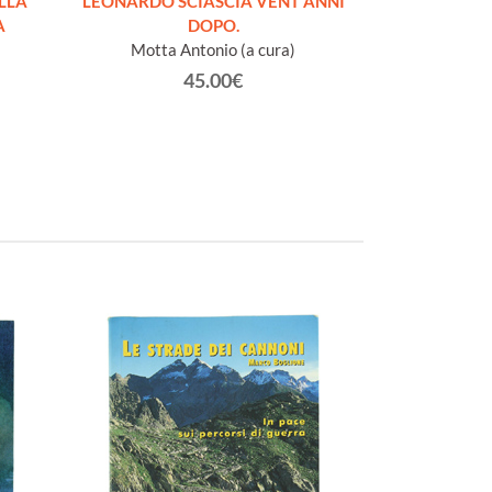
LLA
LEONARDO SCIASCIA VENT'ANNI
LA SCRITTURA 
A
DOPO.
prat
Motta Antonio (a cura)
L
45.00€