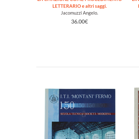
e-Louise
LETTERARIO e altri saggi.
Jacomuzzi Angelo.
€
36.00€