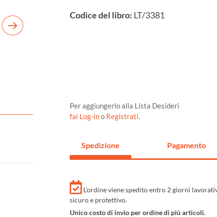
Codice del libro:
LT/3381
Per aggiungerlo alla Lista Desideri
fai Log-in
o
Registrati
.
Spedizione
Pagamento
L'ordine viene spedito entro 2 giorni lavorat
sicuro e protettivo.
Unico costo di invio per ordine di più articoli.