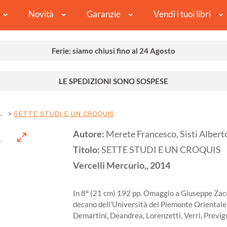
Novità
Garanzie
Vendi i tuoi libri
Ferie: siamo chiusi fino al 24 Agosto
LE SPEDIZIONI SONO SOSPESE
.
SETTE STUDI E UN CROQUIS
Autore:
Merete Francesco, Sisti Alberto
Titolo:
SETTE STUDI E UN CROQUIS
Vercelli
Mercurio,,
2014
In 8° (21 cm) 192 pp. Omaggio a Giuseppe Zacca
decano dell'Università del Piemonte Orientale.
Demartini, Deandrea, Lorenzetti, Verri, Previg