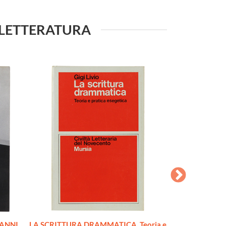
LA LETTERATURA
'ANNI
LA SCRITTURA DRAMMATICA. Teoria e
LO SPAZIO EM