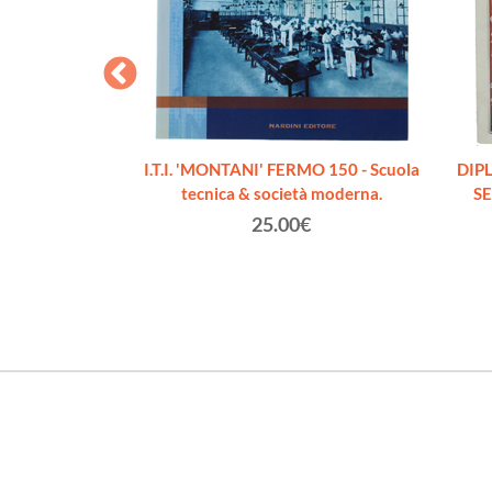
A COMMISSIONE
I.T.I. 'MONTANI' FERMO 150 - Scuola
DIP
io della scuola
tecnica & società moderna.
S
e programmi del
25.00€
.
o (a cura).
€