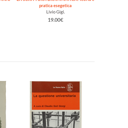
pratica esegetica
lettura di Pi
Livio Gigi.
Carn
19.00€