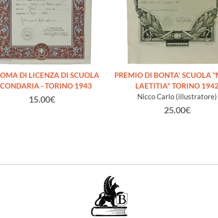
LOMA DI LICENZA DI SCUOLA
PREMIO DI BONTA' SCUOLA 
ECONDARIA - TORINO 1943
LAETITIA" TORINO 194
Nicco Carlo (illustratore)
15.00€
25.00€