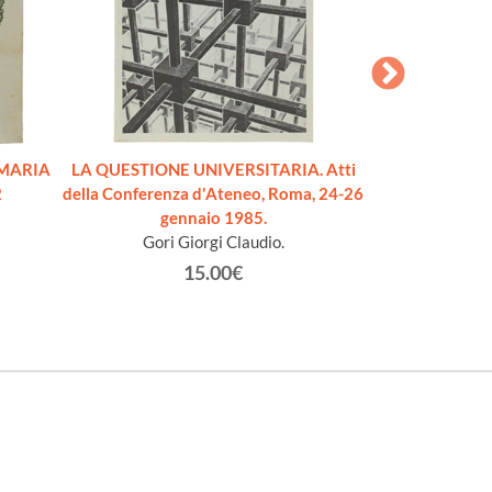
"MARIA
LA QUESTIONE UNIVERSITARIA. Atti
IL PROGETTO
2
della Conferenza d'Ateneo, Roma, 24-26
BROCCA. Piani 
gennaio 1985.
secondario sup
Gori Giorgi Claudio.
Zuccon Gi
15.00€