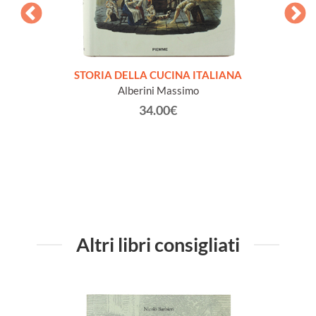
sta da
STORIA DELLA CUCINA ITALIANA
ETA
ini dei
Alberini Massimo
ana 26
34.00€
Altri libri consigliati