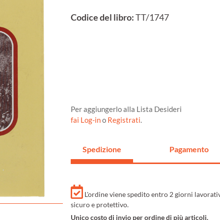
Codice del libro:
TT/1747
Per aggiungerlo alla Lista Desideri
fai Log-in
o
Registrati
.
Spedizione
Pagamento
L'ordine viene spedito entro 2 giorni lavorat
sicuro e protettivo.
Unico costo di invio per ordine di più articoli.