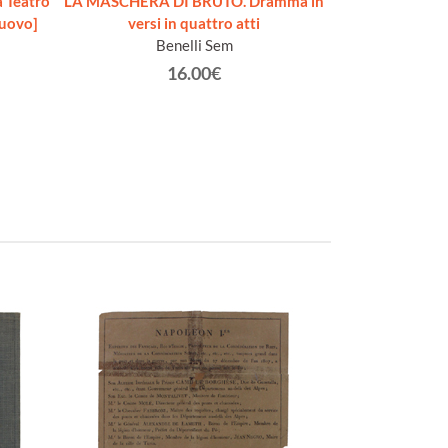
 Teatro
LA MASCHERA DI BRUTO. Dramma in
FRANCESCA D
nuovo]
versi in quattro atti
tragica in 5 atti 
Benelli Sem
d
Be
16.00€