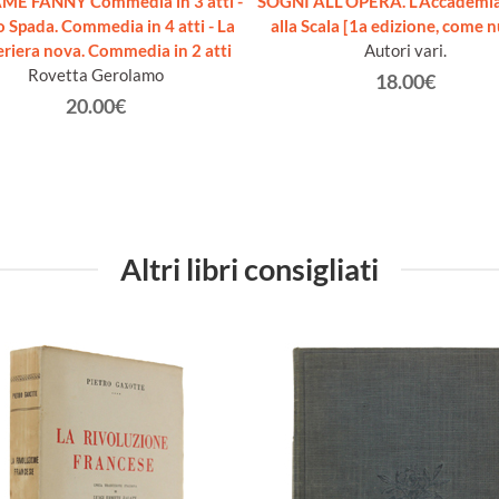
E FANNY Commedia in 3 atti -
SOGNI ALL'OPERA. L'Accademia
 Spada. Commedia in 4 atti - La
alla Scala [1a edizione, come 
riera nova. Commedia in 2 atti
Autori vari.
Rovetta Gerolamo
18.00€
20.00€
Altri libri consigliati