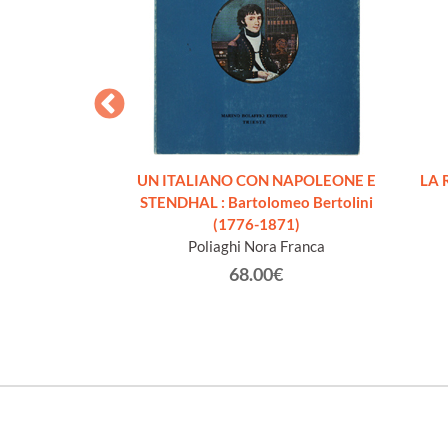
IN ITALIA 1792-
e catalogazione.
lume II.
lo Vollmeier.
UN ITALIANO CON NAPOLEONE E
LA 
0€
STENDHAL : Bartolomeo Bertolini
(1776-1871)
Poliaghi Nora Franca
68.00€