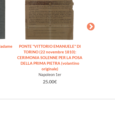
Madame
PONTE "VITTORIO EMANUELE" DI
NAPOLEONE. Il 
TORINO (22 novembre 1810):
edizione, con 
CERIMONIA SOLENNE PER LA POSA
Tu
DELLA PRIMA PIETRA (volantino
originale)
Napoleon 1er
25.00€