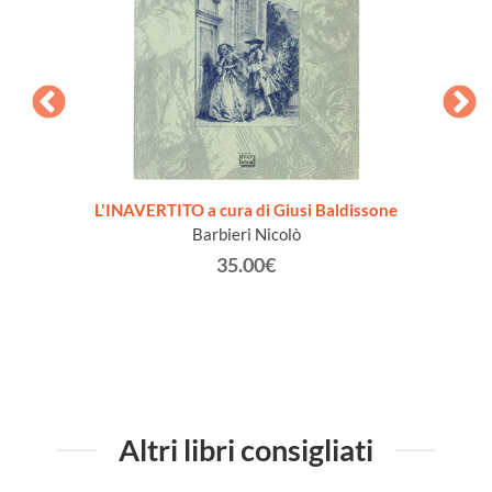
zione -
L'INAVERTITO a cura di Giusi Baldissone
MADA
Barbieri Nicolò
Spada
35.00€
Altri libri consigliati