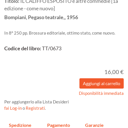
Titolo:
IL CALIFFO ESPOSITO e altre commedie [1a
edizione - come nuovo]
Bompiani, Pegaso teatrale,,
1956
In 8° 250 pp. Brossura editoriale, ottimo stato, come nuovo.
Codice del libro:
TT/0673
16,00 €
Disponibilità immediata
Per aggiungerlo alla Lista Desideri
fai Log-in
o
Registrati
.
Spedizione
Pagamento
Garanzie