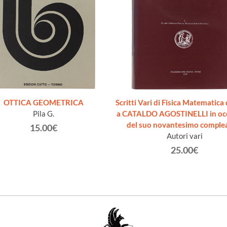
OTTICA GEOMETRICA
Scritti Vari di Fisica Matematica
Pila G.
a CATALDO AGOSTINELLI in oc
del suo novantesimo comple
15.00€
Autori vari
25.00€