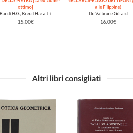
 DELLA PIETRA [1a edizione -
NELL'ARCIPELAGO DEI TIFONI (
ottimo]
alle Filippine)
Bandi H.G., Breuil H. e altri
De Valbrune Gérard
15.00€
16.00€
Altri libri consigliati