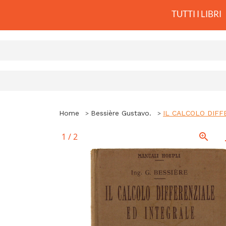
TUTTI I LIBRI
Home
Bessière Gustavo.
IL CALCOLO DIFF
1
/
2