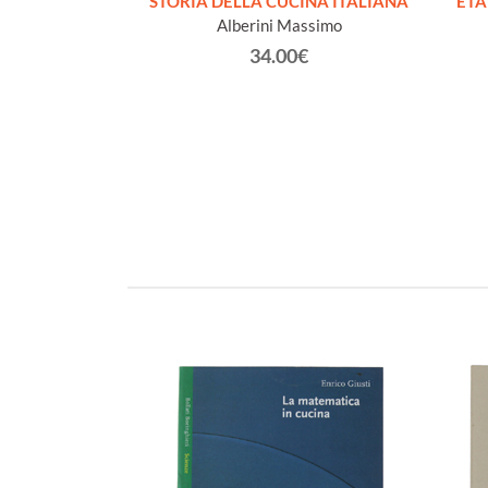
CURO.
STORIA DELLA CUCINA ITALIANA
ETA'
renza.
Alberini Massimo
€
34.00€