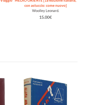
Viaggio
MEDIO ORIENTE [1a edizione italiana,
INDIA. Cinquemil
con astuccio: come nuovo]
[1a edi
Woolley Leonard.
Goe
15.00€