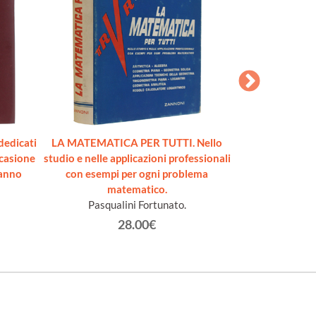
 dedicati
LA MATEMATICA PER TUTTI. Nello
ESERCIZI DI 
casione
studio e nelle applicazioni professionali
Volu
anno
con esempi per ogni problema
Bonon
matematico.
Pasqualini Fortunato.
28.00€