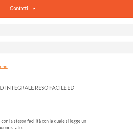
Contatti
one]
ED INTEGRALE RESO FACILE ED
 con la stessa facilità con la quale si legge un
buono stato.