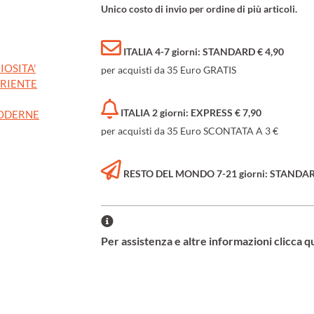
Unico costo di invio per ordine di più articoli.
ITALIA 4-7 giorni: STANDARD € 4,90
IOSITA'
per acquisti da 35 Euro GRATIS
ORIENTE
ITALIA 2 giorni: EXPRESS € 7,90
MODERNE
per acquisti da 35 Euro SCONTATA A 3 €
RESTO DEL MONDO 7-21 giorni: STANDARD 
Per assistenza e altre informazioni clicca q