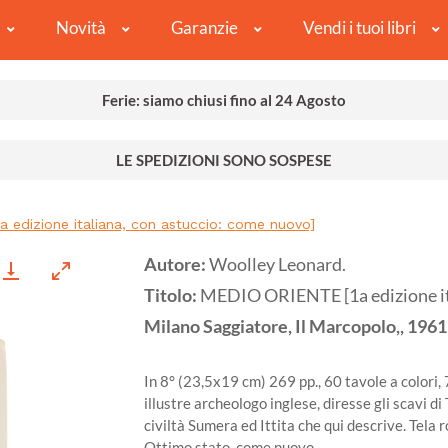
Novità
Garanzie
Vendi i tuoi libri
Ferie: siamo chiusi fino al 24 Agosto
LE SPEDIZIONI SONO SOSPESE
 edizione italiana, con astuccio: come nuovo]
Autore:
Woolley Leonard.
Titolo:
MEDIO ORIENTE [1a edizione ita
Milano
Saggiatore, Il Marcopolo,,
1961
In 8° (23,5x19 cm) 269 pp., 60 tavole a colori, 7
illustre archeologo inglese, diresse gli scavi di 
civiltà Sumera ed Ittita che qui descrive. Tela r
Ottimo stato, come nuovo