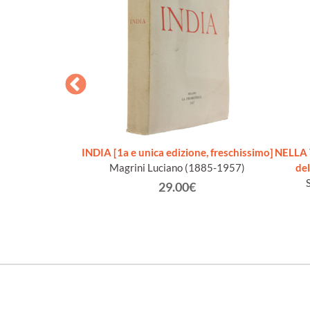
A' DELL'ASIA
INDIA [1a e unica edizione, freschissimo]
NELLA 
LE.
Magrini Luciano (1885-1957)
del
ario.
29.00€
€