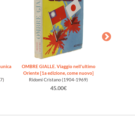
 unica
OMBRE GIALLE. Viaggio nell'ultimo
INDIA [ottimo,
Oriente [1a edizione, come nuovo]
Appelius 
7)
Ridomi Cristano (1904-1969)
45.00€