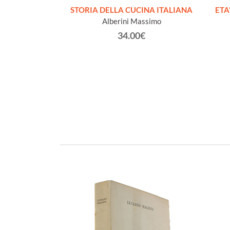
CURO.
STORIA DELLA CUCINA ITALIANA
ETA'
renza.
Alberini Massimo
€
34.00€