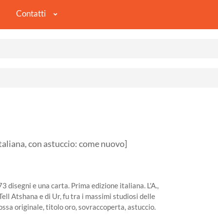
Contatti
liana, con astuccio: come nuovo]
3 disegni e una carta. Prima edizione italiana. L'A.,
Tell Atshana e di Ur, fu tra i massimi studiosi delle
ossa originale, titolo oro, sovraccoperta, astuccio.