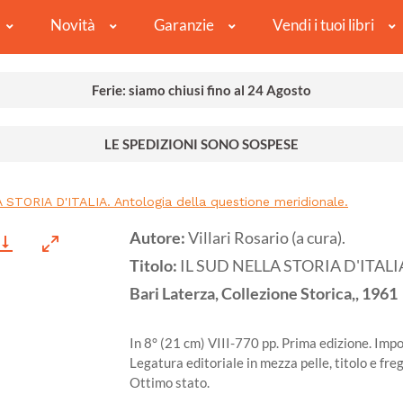
Novità
Garanzie
Vendi i tuoi libri
Ferie: siamo chiusi fino al 24 Agosto
LE SPEDIZIONI SONO SOSPESE
STORIA D'ITALIA. Antologia della questione meridionale.
Autore:
Villari Rosario (a cura).
Titolo:
IL SUD NELLA STORIA D'ITALIA. 
Bari
Laterza, Collezione Storica,,
1961
In 8° (21 cm) VIII-770 pp. Prima edizione. Impor
Legatura editoriale in mezza pelle, titolo e freg
Ottimo stato.