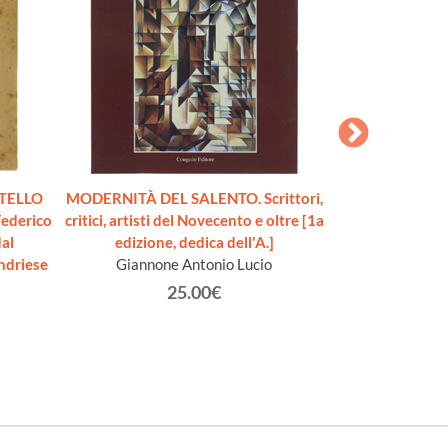
CHIESE DI LEC
Pao
STELLO
MODERNITÀ DEL SALENTO. Scrittori,
Federico
critici, artisti del Novecento e oltre [1a
dal
edizione, dedica dell'A.]
ndriese
Giannone Antonio Lucio
25.00€