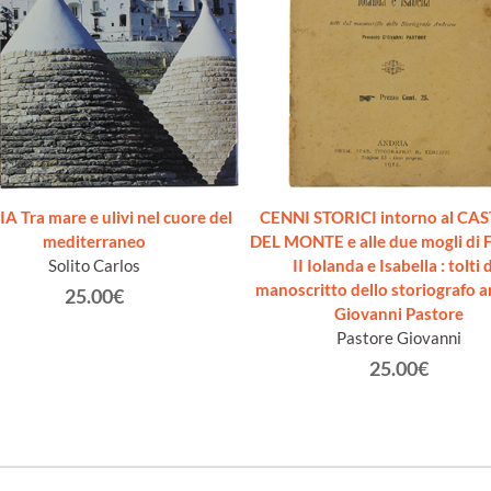
A Tra mare e ulivi nel cuore del
CENNI STORICI intorno al CA
mediterraneo
DEL MONTE e alle due mogli di 
Solito Carlos
II Iolanda e Isabella : tolti 
manoscritto dello storiografo a
25.00€
Giovanni Pastore
Pastore Giovanni
25.00€