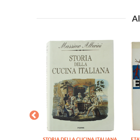
Al
CURO.
STORIA DELLA CUCINA ITALIANA
ETA'