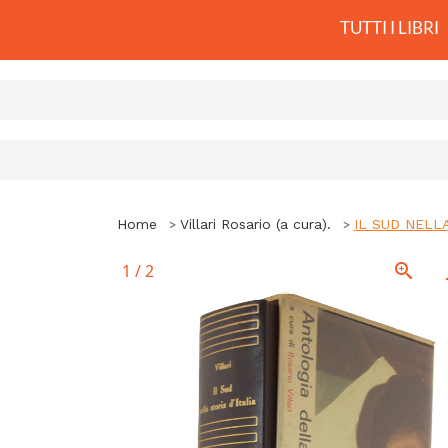
TUTTI I LIBRI
Home
Villari Rosario (a cura).
IL SUD NELLA 
1
/
2