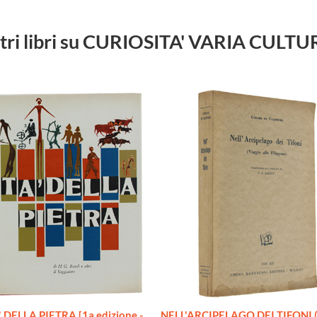
tri libri su CURIOSITA' VARIA CULT
 DELLA PIETRA [1a edizione -
NELL'ARCIPELAGO DEI TIFONI (