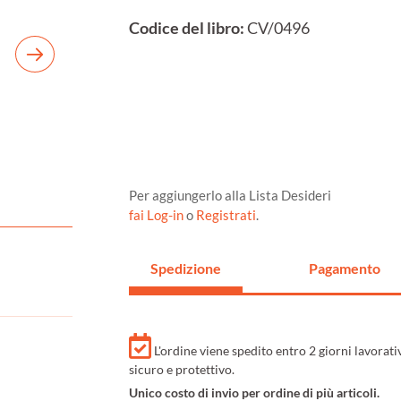
Codice del libro:
CV/0496
Per aggiungerlo alla Lista Desideri
fai Log-in
o
Registrati
.
Spedizione
Pagamento
L'ordine viene spedito entro 2 giorni lavorat
sicuro e protettivo.
Unico costo di invio per ordine di più articoli.