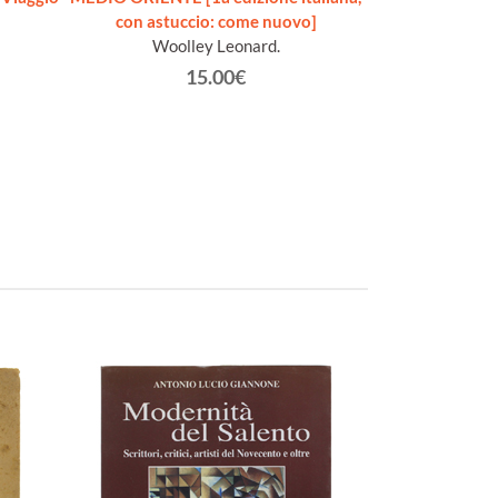
con astuccio: come nuovo]
[1a edi
Woolley Leonard.
Goe
15.00€