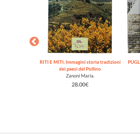
MEZZOGIORNO.
RITI E MITI. Immagini storia tradizioni
PUGLI
onomici e vecchi
dei paesi del Pollino
o della questione
Zanoni Maria.
ale
28.00€
riani Silvano
€