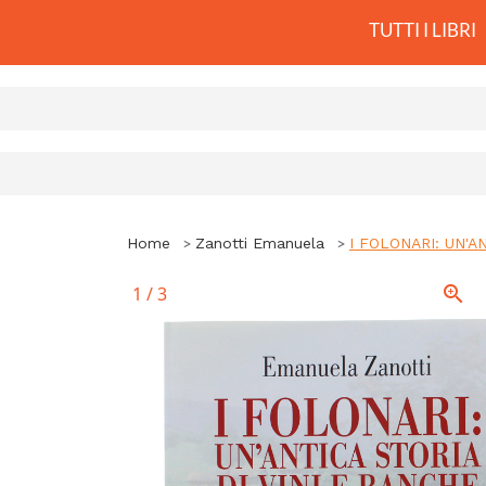
TUTTI I LIBRI
Home
Zanotti Emanuela
I FOLONARI: UN'A
1
/
3