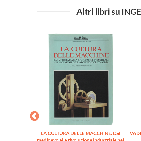
Altri libri su
RTA. Pensieri e
LA CULTURA DELLE MACCHINE. Dal
VADE
nuovo]
medioevo alla rivoluzione industriale nei