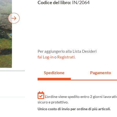
Codice del libro:
IN/2064
Per aggiungerlo alla Lista Desideri
fai Log-in
o
Registrati
.
Spedizione
Pagamento
L'ordine viene spedito entro 2 giorni lavorat
sicuro e protettivo.
Unico costo di invio per ordine di più articoli.