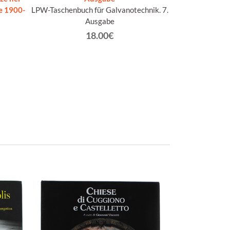
e 1900-
LPW-Taschenbuch für Galvanotechnik. 7.
A
Ausgabe
18.00€