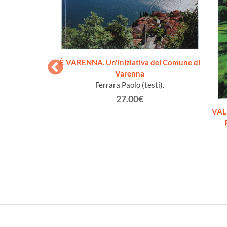
È VARENNA. Un'iniziativa del Comune di
Varenna
Ferrara Paolo (testi).
27.00€
NA "BETTOLA"...
VAL
i Inzago, Vaprio,
 Basiano, Masate,
...
rtari Claudio
€