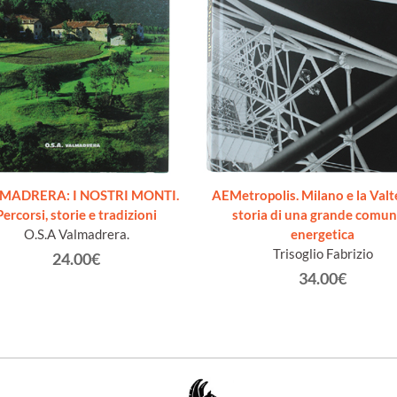
MADRERA: I NOSTRI MONTI.
AEMetropolis. Milano e la Valte
Percorsi, storie e tradizioni
storia di una grande comun
O.S.A Valmadrera.
energetica
Trisoglio Fabrizio
24.00€
34.00€