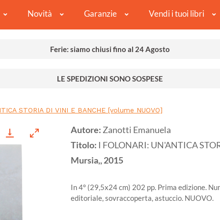
Novità
Garanzie
Vendi i tuoi libri
Ferie: siamo chiusi fino al 24 Agosto
LE SPEDIZIONI SONO SOSPESE
NTICA STORIA DI VINI E BANCHE [volume NUOVO]
Autore:
Zanotti Emanuela
Titolo:
I FOLONARI: UN'ANTICA STOR
Mursia,,
2015
In 4° (29,5x24 cm) 202 pp. Prima edizione. Nume
editoriale, sovraccoperta, astuccio. NUOVO.