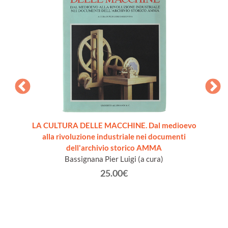
LE
LA CULTURA DELLE MACCHINE. Dal medioevo
VADE
lle
alla rivoluzione industriale nei documenti
grande
dell'archivio storico AMMA
egati 4
Bassignana Pier Luigi (a cura)
25.00€