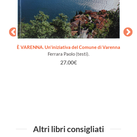
È VARENNA. Un'iniziativa del Comune di Varenna
Ferrara Paolo (testi).
a -
VALMAD
27.00€
no
Altri libri consigliati