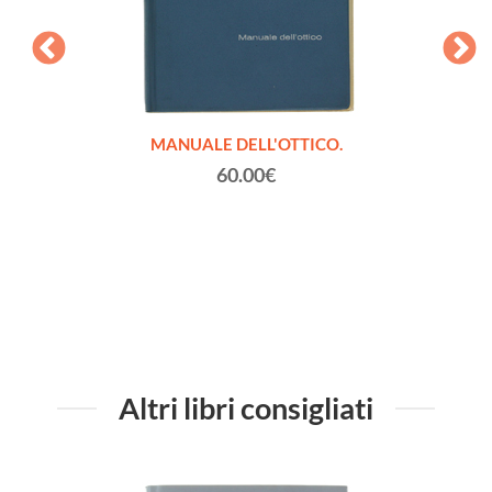
Fratelli
MANUALE DELL'OTTICO.
LA NA
rto)
60.00€
Altri libri consigliati