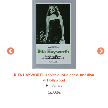
8-19: 1
RITA HAYWORTH. La vita quotidiana di una diva
WESTE
di Hollywood
Hill James
16.00€