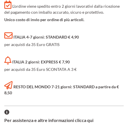
L'ordine viene spedito entro 2 giorni lavorativi dalla ricezione
del pagamento con imballo accurato, sicuro e protettivo.
Unico costo di invio per ordine di più articoli.
ITALIA 4-7 giorni: STANDARD € 4,90
per acquisti da 35 Euro GRATIS
ITALIA 2 giorni: EXPRESS € 7,90
per acquisti da 35 Euro SCONTATA A 3 €
RESTO DEL MONDO 7-21 giorni: STANDARD a partire da €
8,50
Per assistenza e altre informazioni clicca qui