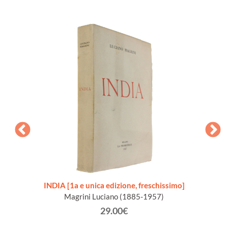
ALE.
INDIA [1a e unica edizione, freschissimo]
NELLA 
Magrini Luciano (1885-1957)
29.00€