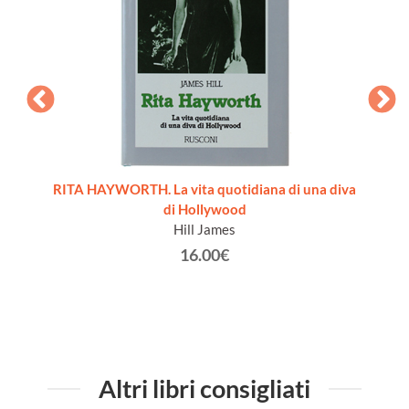
 1 marzo
RITA HAYWORTH. La vita quotidiana di una diva
WESTE
r)
di Hollywood
Hill James
16.00€
Altri libri consigliati