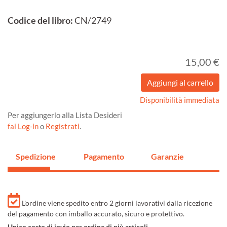
Codice del libro:
CN/2749
15,00 €
Disponibilità immediata
Per aggiungerlo alla Lista Desideri
fai Log-in
o
Registrati
.
Spedizione
Pagamento
Garanzie
L'ordine viene spedito entro 2 giorni lavorativi dalla ricezione
del pagamento con imballo accurato, sicuro e protettivo.
Unico costo di invio per ordine di più articoli.