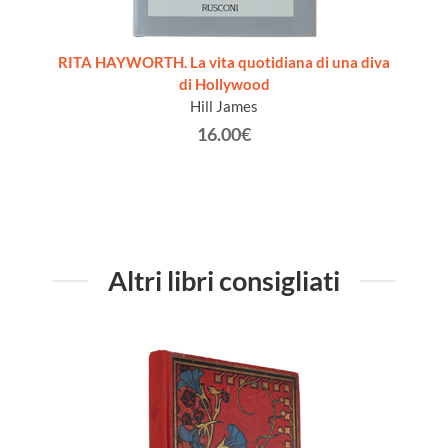
 1 marzo
RITA HAYWORTH. La vita quotidiana di una diva
WESTE
r)
di Hollywood
Hill James
16.00€
Altri libri consigliati