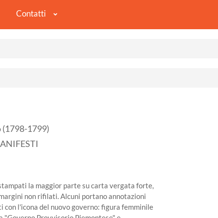
Contatti
 (1798-1799)
MANIFESTI
, stampati la maggior parte su carta vergata forte,
argini non rifilati. Alcuni portano annotazioni
ti con l'icona del nuovo governo: figura femminile
tta "Governo Provvisorio Piemontese" e