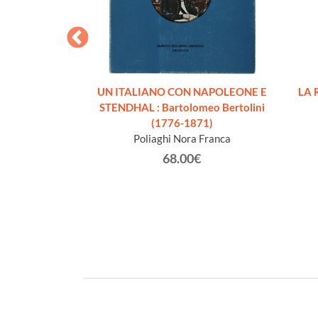
 : 1795, 1796 E
UN ITALIANO CON NAPOLEONE E
LA 
aluzzo 248" della
STENDHAL : Bartolomeo Bertolini
orino e l'opera
(1776-1871)
Pietro Bagetti.
Poliaghi Nora Franca
getti
68.00€
€