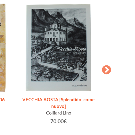
706
VECCHIA AOSTA [Splendido: come
O LA BELLA GIGO
nuovo]
Addio, mia bel
Colliard Lino
Racc
Gra
70.00€