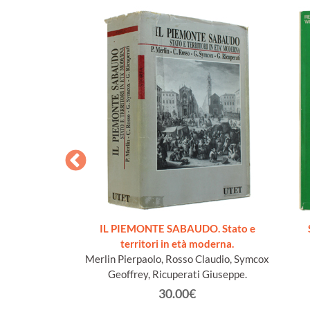
cueillis sur les
IL PIEMONTE SABAUDO. Stato e
Lys
territori in età moderna.
n Jacques
Merlin Pierpaolo, Rosso Claudio, Symcox
Geoffrey, Ricuperati Giuseppe.
€
30.00€