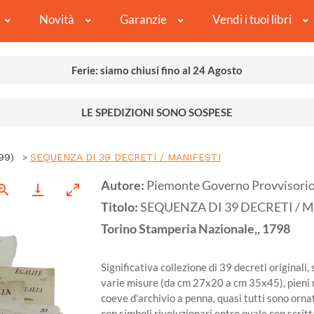
Novità
Garanzie
Vendi i tuoi libri
Ferie: siamo chiusi fino al 24 Agosto
LE SPEDIZIONI SONO SOSPESE
99)
SEQUENZA DI 39 DECRETI / MANIFESTI
Autore:
Piemonte Governo Provvisorio
Titolo:
SEQUENZA DI 39 DECRETI / 
Torino
Stamperia Nazionale,,
1798
Significativa collezione di 39 decreti originali
varie misure (da cm 27x20 a cm 35x45), pieni m
coeve d'archivio a penna, quasi tutti sono orna
con simboli rivoluzionari entro ovale con scri