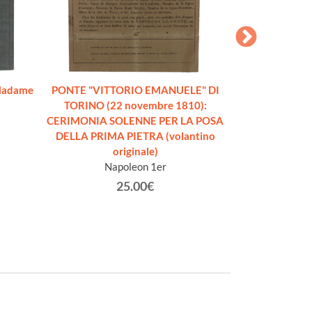
Madame
PONTE "VITTORIO EMANUELE" DI
NAPOLEONE. Il 
TORINO (22 novembre 1810):
edizione, con 
CERIMONIA SOLENNE PER LA POSA
Tu
DELLA PRIMA PIETRA (volantino
originale)
Napoleon 1er
25.00€