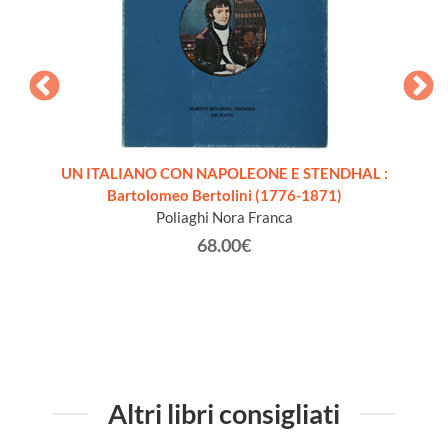
00. Il
UN ITALIANO CON NAPOLEONE E STENDHAL :
LA NE
a Reale
Bartolomeo Bertolini (1776-1871)
ietro
Poliaghi Nora Franca
68.00€
Altri libri consigliati