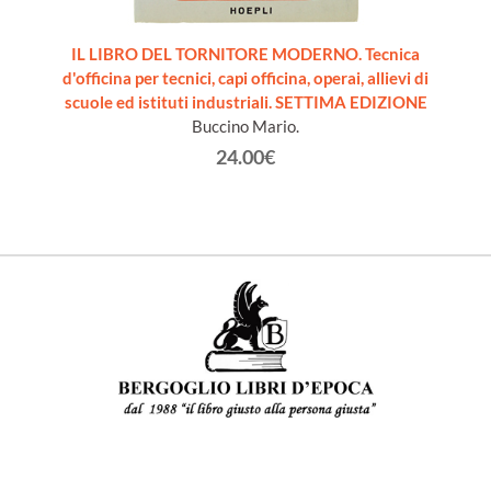
nza dei
IL LIBRO DEL TORNITORE MODERNO. Tecnica
PRO
 18a
d'officina per tecnici, capi officina, operai, allievi di
FILET
solti
scuole ed istituti industriali. SETTIMA EDIZIONE
TECNI
Buccino Mario.
24.00€