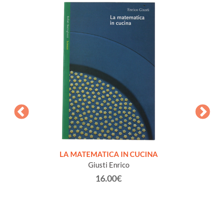
EL
LA MATEMATICA IN CUCINA
irenze -
Giusti Enrico
 in the
16.00€
nuovo]