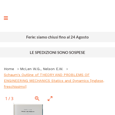
ografia
Ferie: siamo chiusi fino al 24 Agosto
LE SPEDIZIONI SONO SOSPESE
Home
McLen W.G., Nelson E.W.
Schaum's Outline of THEORY AND PROBLEMS OF
ENGINEERING MECHANICS Statics and Dynamics [inglese,
freschissimo]
1
/
3