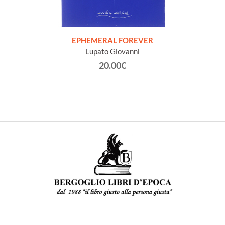
FISICA
Elet
r e la
EPHEMERAL FOREVER
Lupato Giovanni
20.00€