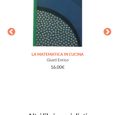
EL
LA MATEMATICA IN CUCINA
Scr
irenze -
Giusti Enrico
CATA
 in the
16.00€
nuovo]