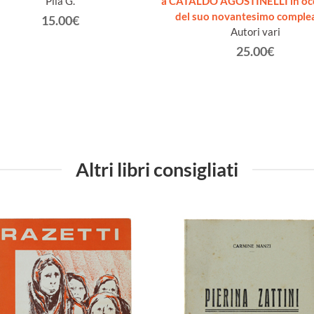
Pila G.
a CATALDO AGOSTINELLI in oc
del suo novantesimo comple
15.00€
Autori vari
25.00€
Altri libri consigliati