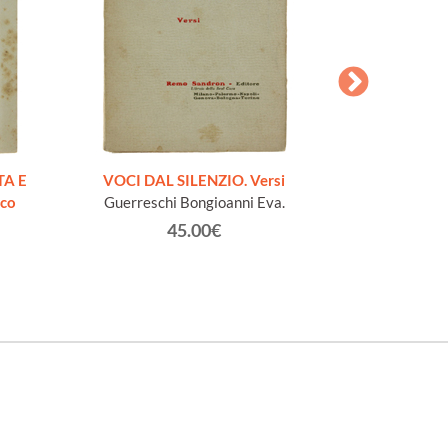
AESOPI PH
FABULAE quo
TA E
VOCI DAL SILENZIO. Versi
page
ico
Guerreschi Bongioanni Eva.
45.00€