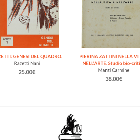
ETTI: GENESI DEL QUADRO.
PIERINA ZATTINI NELLA VI
Razetti Nani
NELL'ARTE. Studio bio-crit
Manzi Carmine
25.00€
38.00€