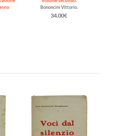
casione
Volume secondo.
SELEZIONE. 
anno
Bononcini Vittorio.
E.RECAMI [ita
34.00€
Rec