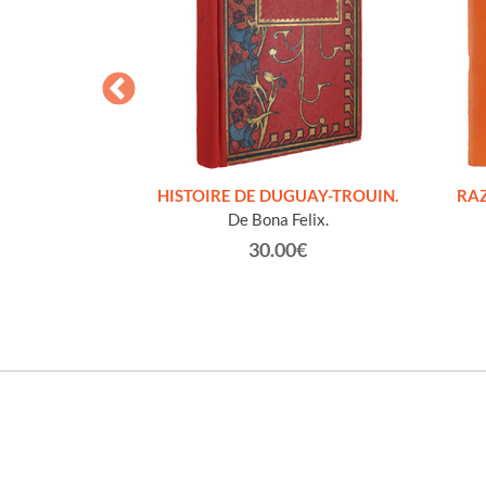
S FIGURES
HISTOIRE DE DUGUAY-TROUIN.
RAZ
'HOMMES ED
De Bona Felix.
e et technique
30.00€
roz Edmond.
0€