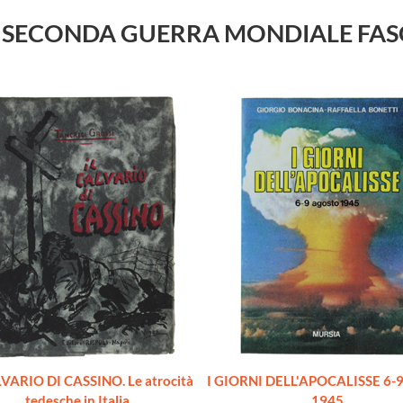
TORIA SECONDA GUERRA MONDIALE FA
LVARIO DI CASSINO. Le atrocità
I GIORNI DELL'APOCALISSE 6-9
tedesche in Italia
1945