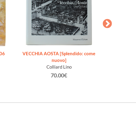
706
VECCHIA AOSTA [Splendido: come
O LA BELLA GIGO
nuovo]
Addio, mia bel
Colliard Lino
Racc
Gra
70.00€