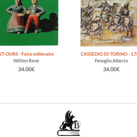
ST-OURS - Foire millenaire
L'ASSEDIO DI TORINO - 1
Willien René
Fenoglio Alberto
34.00€
34.00€