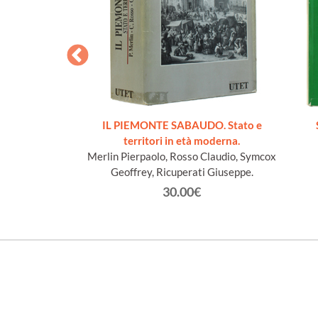
cueillis sur les
IL PIEMONTE SABAUDO. Stato e
Lys
territori in età moderna.
n Jacques
Merlin Pierpaolo, Rosso Claudio, Symcox
Geoffrey, Ricuperati Giuseppe.
€
30.00€