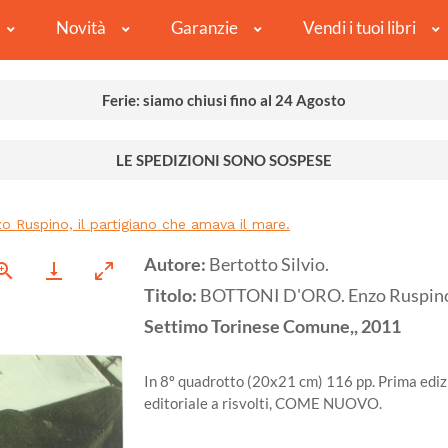
Novità
Garanzie
Vendi i tuoi libri
Ferie: siamo chiusi fino al 24 Agosto
LE SPEDIZIONI SONO SOSPESE
Ruspino, il partigiano che amava il mare.
Autore:
Bertotto Silvio.
Titolo:
BOTTONI D'ORO. Enzo Ruspino, i
Settimo Torinese
Comune,,
2011
In 8º quadrotto (20x21 cm) 116 pp. Prima ediz
editoriale a risvolti, COME NUOVO.