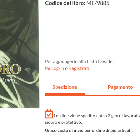
Codice del libro:
ME/9885
Per aggiungerlo alla Lista Desideri
fai Log-in
o
Registrati
.
Spedizione
Pagamento
L'ordine viene spedito entro 2 giorni lavorat
sicuro e protettivo.
Unico costo di invio per ordine di più articoli.