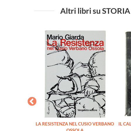
Altri libri su S
I LAGER
LA RESISTENZA NEL CUSIO VERBANO
IL CA
ippe
OSSOLA