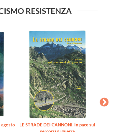
SCISMO RESISTENZA
 agosto
LE STRADE DEI CANNONI. In pace sui
SECONDO RIS
percorsi di guerra
occasione della M