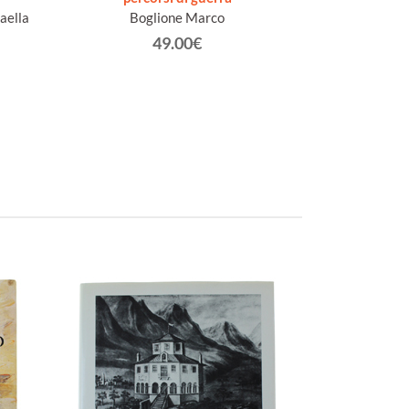
aella
Boglione Marco
figurative de
nell'anno Centen
49.00€