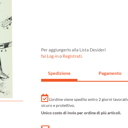
Per aggiungerlo alla Lista Desideri
fai Log-in
o
Registrati
.
Spedizione
Pagamento
L'ordine viene spedito entro 2 giorni lavorat
sicuro e protettivo.
Unico costo di invio per ordine di più articoli.