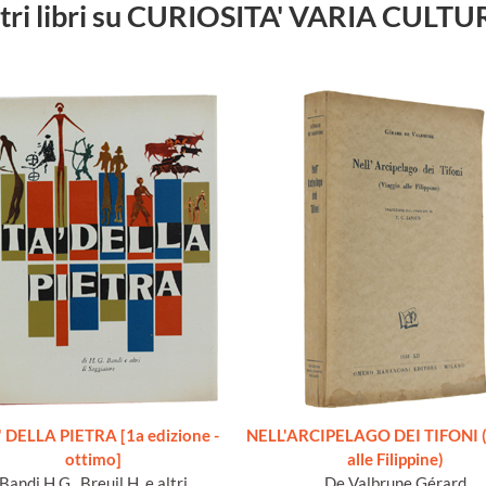
tri libri su CURIOSITA' VARIA CULT
 DELLA PIETRA [1a edizione -
NELL'ARCIPELAGO DEI TIFONI (
ottimo]
alle Filippine)
Bandi H.G., Breuil H. e altri
De Valbrune Gérard