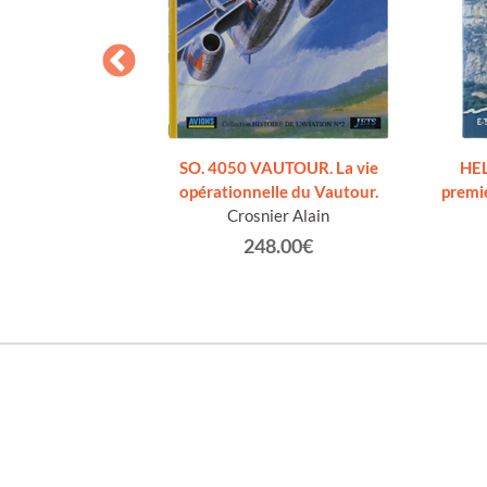
LE [italiano e
]
torio
€
SO. 4050 VAUTOUR. La vie
HEL
opérationnelle du Vautour.
premie
Crosnier Alain
248.00€