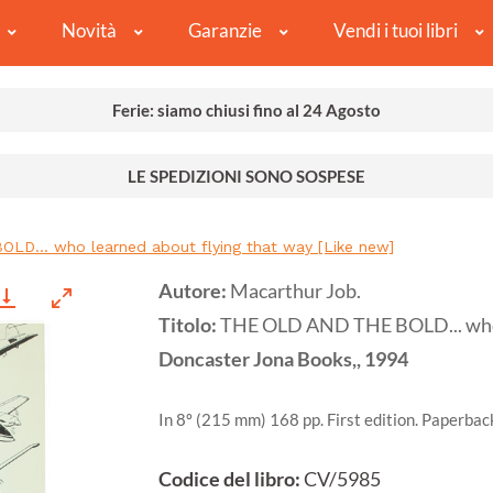
Novità
Garanzie
Vendi i tuoi libri
Ferie: siamo chiusi fino al 24 Agosto
LE SPEDIZIONI SONO SOSPESE
D... who learned about flying that way [Like new]
Autore:
Macarthur Job.
Titolo:
THE OLD AND THE BOLD... who l
Doncaster
Jona Books,,
1994
In 8º (215 mm) 168 pp. First edition. Paperback
Codice del libro:
CV/5985