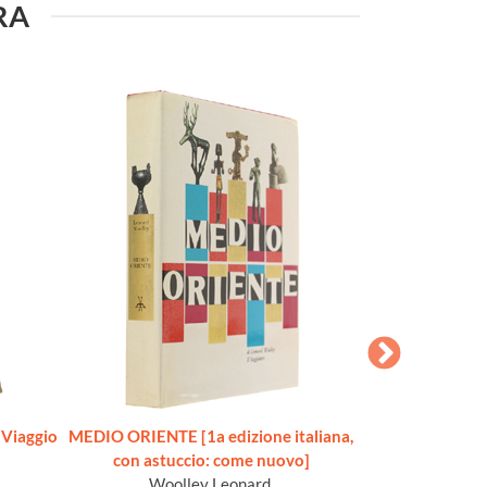
URA
Viaggio
MEDIO ORIENTE [1a edizione italiana,
INDIA. Cinquemil
con astuccio: come nuovo]
[1a edi
Woolley Leonard.
Goe