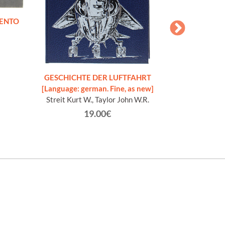
MENTO
GESCHICHTE DER LUFTFAHRT
GUIDA AGLI AER
[Language: german. Fine, as new]
ori
Streit Kurt W., Taylor John W.R.
Apos
19.00€