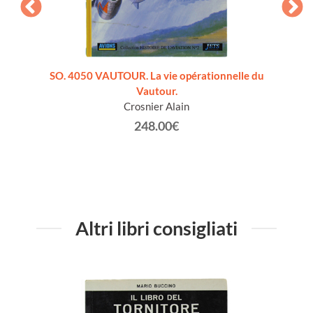
G 6 RF-
SO. 4050 VAUTOUR. La vie opérationnelle du
HELICO
Vautour.
de
Crosnier Alain
248.00€
Altri libri consigliati