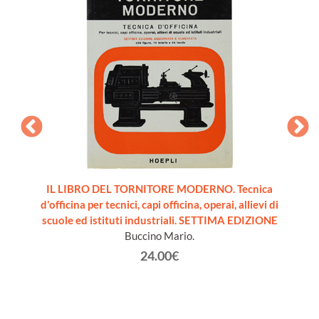
nza dei
IL LIBRO DEL TORNITORE MODERNO. Tecnica
PRO
 18a
d'officina per tecnici, capi officina, operai, allievi di
FILET
solti
scuole ed istituti industriali. SETTIMA EDIZIONE
TECNI
Buccino Mario.
24.00€