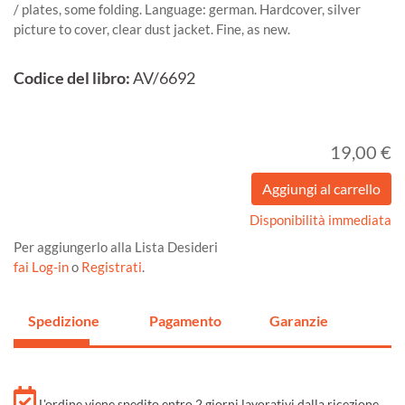
/ plates, some folding. Language: german. Hardcover, silver
picture to cover, clear dust jacket. Fine, as new.
Codice del libro:
AV/6692
19,00 €
Disponibilità immediata
Per aggiungerlo alla Lista Desideri
fai Log-in
o
Registrati
.
Spedizione
Pagamento
Garanzie
L'ordine viene spedito entro 2 giorni lavorativi dalla ricezione