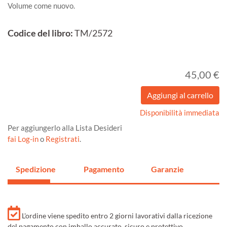
Volume come nuovo.
Codice del libro:
TM/2572
45,00 €
Disponibilità immediata
Per aggiungerlo alla Lista Desideri
fai Log-in
o
Registrati
.
Spedizione
Pagamento
Garanzie
L'ordine viene spedito entro 2 giorni lavorativi dalla ricezione
del pagamento con imballo accurato, sicuro e protettivo.