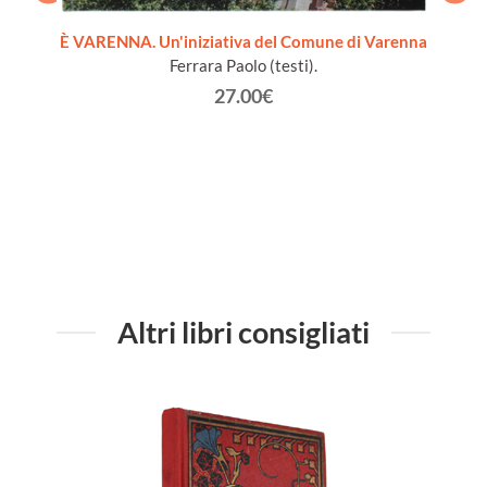
È VARENNA. Un'iniziativa del Comune di Varenna
Ferrara Paolo (testi).
. Con
VALMAD
27.00€
zzo,
go...
Altri libri consigliati