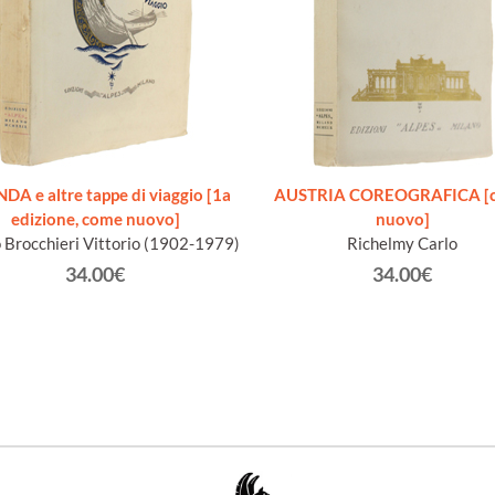
DA e altre tappe di viaggio [1a
AUSTRIA COREOGRAFICA [
edizione, come nuovo]
nuovo]
 Brocchieri Vittorio (1902-1979)
Richelmy Carlo
34.00€
34.00€