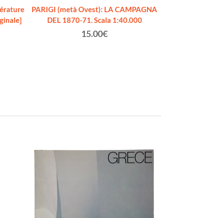
térature
PARIGI (metà Ovest): LA CAMPAGNA
BRAVO - Mensue
ginale]
DEL 1870-71. Scala 1:40.000
15.00€