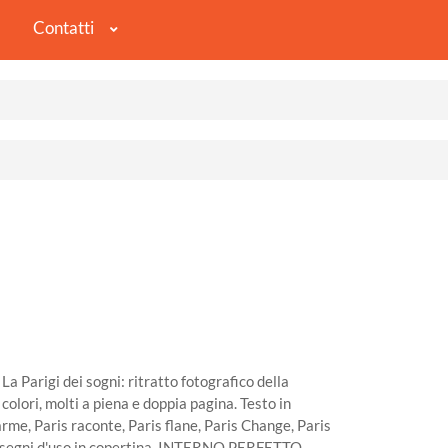
Contatti
a Parigi dei sogni: ritratto fotografico della
 colori, molti a piena e doppia pagina. Testo in
rme, Paris raconte, Paris flane, Paris Change, Paris
vi segni d'uso in copertina, INTERNO PERFETTO.