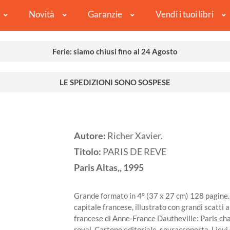
Novità
Garanzie
Vendi i tuoi libri
Ferie: siamo chiusi fino al 24 Agosto
LE SPEDIZIONI SONO SOSPESE
Autore:
Richer Xavier.
Titolo:
PARIS DE REVE
Paris
Altas,,
1995
Grande formato in 4° (37 x 27 cm) 128 pagine. L
capitale francese, illustrato con grandi scatti a
francese di Anne-France Dautheville: Paris cha
royal. Cartone editoriale, sovraccoperta. Lie