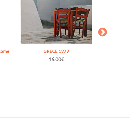
come
GRECE 1979
KRASY CESKON
in 
16.00€
He