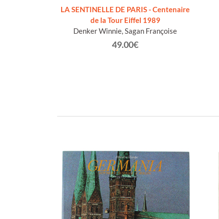
 volumes]
LA SENTINELLE DE PARIS - Centenaire
-Antoine.
de la Tour Eiffel 1989
Denker Winnie, Sagan Françoise
0€
49.00€