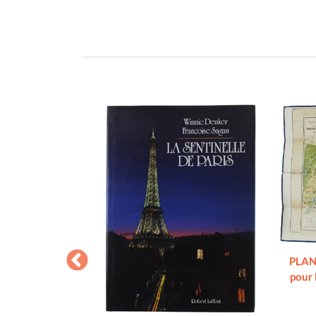
PLAN 
pour 
 - II - III - IV -