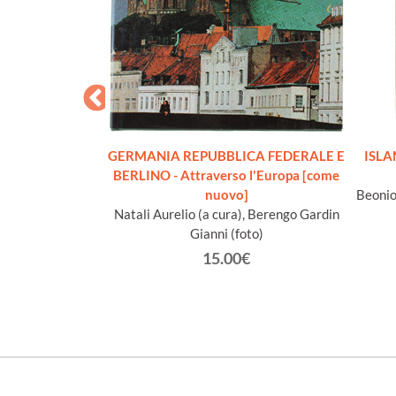
 PROVINZEN
GERMANIA REPUBBLICA FEDERALE E
ISLAN
POMMERN sowie
BERLINO - Attraverso l'Europa [come
r Mecklenburg-
nuovo]
Beonio
rg-Strelitz mit
Natali Aurelio (a cura), Berengo Gardin
und Tabellen
Gianni (foto)
 G.
15.00€
€