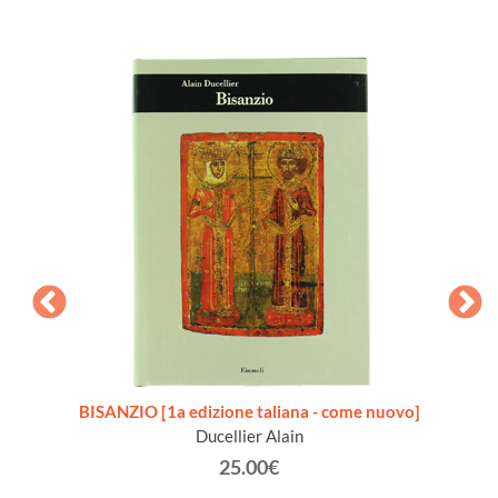
Annata
BISANZIO [1a edizione taliana - come nuovo]
IL G
Ducellier Alain
25.00€