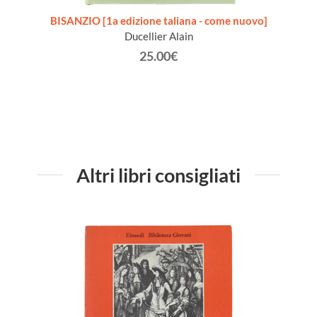
Annata
BISANZIO [1a edizione taliana - come nuovo]
IL G
Ducellier Alain
25.00€
Altri libri consigliati