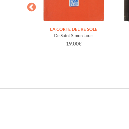
NDIZZESI
DEL NOVECENTO
i)
Luigi
LA CORTE DEL RE SOLE
De Saint Simon Louis
€
19.00€