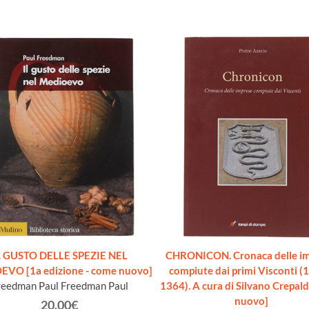
L GUSTO DELLE SPEZIE NEL
CHRONICON. Cronaca delle i
VO [1a edizione - come nuovo]
compiute dai primi Visconti (
reedman Paul Freedman Paul
1364). A cura di Silvano Crepal
nuovo]
20.00€