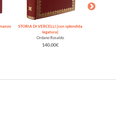
STORIA ILLUS
omanzo
STORIA DI VERCELLI [con splendida
completa
legatura]
A
Ordano Rosaldo
140.00€