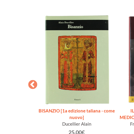
 da riscoprire.
BISANZIO [1a edizione taliana - come
I
completa
nuovo]
MEDIOE
Ducellier Alain
F
€
25.00€