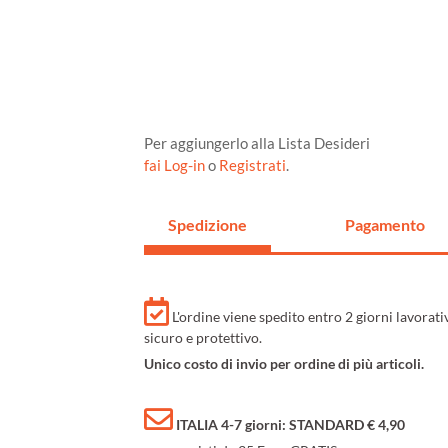
Per aggiungerlo alla Lista Desideri
fai Log-in
o
Registrati
.
Spedizione
Pagamento
L'ordine viene spedito entro 2 giorni lavorat
sicuro e protettivo.
Unico costo di invio per ordine di più articoli.
ITALIA 4-7 giorni: STANDARD € 4,90