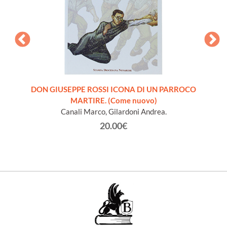
ra
DON GIUSEPPE ROSSI ICONA DI UN PARROCO
INTROD
 libro
MARTIRE. (Come nuovo)
S
Canali Marco, Gilardoni Andrea.
20.00€