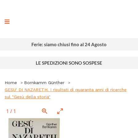
ografia
Ferie: siamo chiusi fino al 24 Agosto
LE SPEDIZIONI SONO SOSPESE
Home
Bornkamm Günther
GESU' DI NAZARETH. I risultati di quaranta anni di ricerche
sul "Gesù della storia"
1
/
1