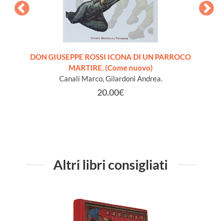
ELLA
DON GIUSEPPE ROSSI ICONA DI UN PARROCO
INTROD
MARTIRE. (Come nuovo)
S
Canali Marco, Gilardoni Andrea.
20.00€
Altri libri consigliati