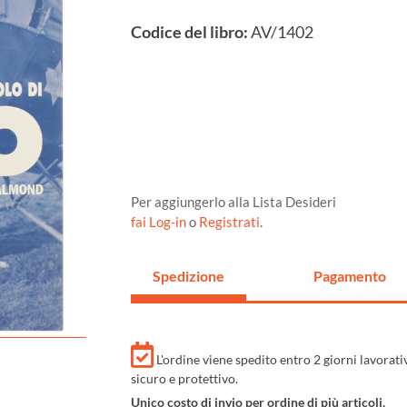
Codice del libro:
AV/1402
Per aggiungerlo alla Lista Desideri
fai Log-in
o
Registrati
.
Spedizione
Pagamento
L'ordine viene spedito entro 2 giorni lavorat
sicuro e protettivo.
Unico costo di invio per ordine di più articoli.