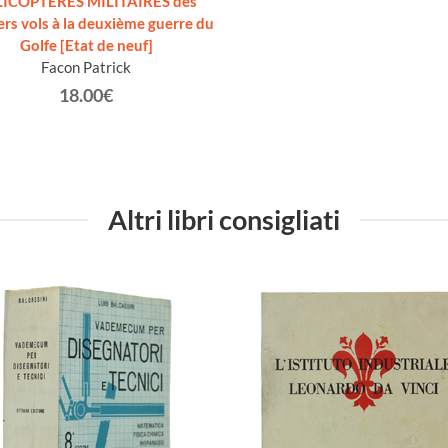
ICOPTERES MILITAIRES des
rs vols à la deuxième guerre du
Golfe [Etat de neuf]
Facon Patrick
18.00€
Altri libri consigliati