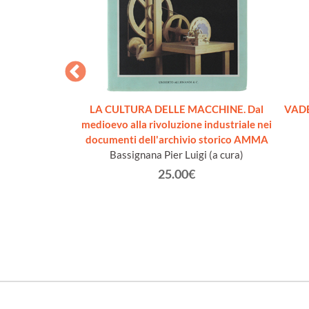
RTA. Pensieri e
LA CULTURA DELLE MACCHINE. Dal
VADE
nuovo]
medioevo alla rivoluzione industriale nei
 Enrico
documenti dell'archivio storico AMMA
Bassignana Pier Luigi (a cura)
€
25.00€