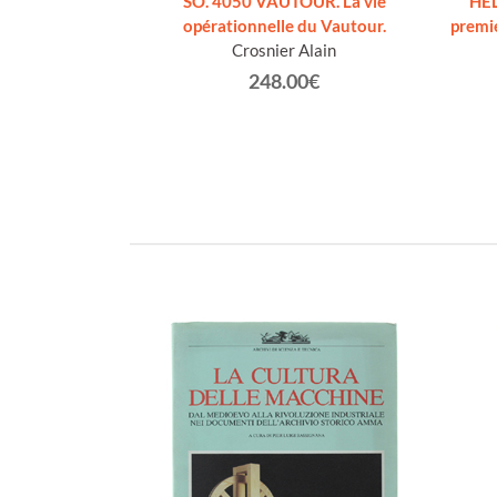
SO. 4050 VAUTOUR. La vie
HEL
opérationnelle du Vautour.
premie
Crosnier Alain
248.00€