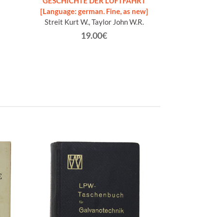
GESCHICHTE DER LUFTFAHRT
GUIDA AGLI AER
[Language: german. Fine, as new]
ori
Streit Kurt W., Taylor John W.R.
Apos
19.00€