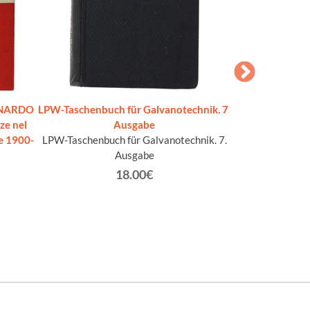
ONARDO
LPW-Taschenbuch für Galvanotechnik. 7.
GAZ - immagini
ze nel
Ausgabe
e 1900-
LPW-Taschenbuch für Galvanotechnik. 7.
A
Ausgabe
18.00€