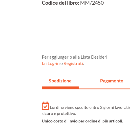
Codice del libro:
MM/2450
Per aggiungerlo alla Lista Desideri
fai Log-in
o
Registrati
.
Spedizione
Pagamento
L'ordine viene spedito entro 2 giorni lavorat
sicuro e protettivo.
Unico costo di invio per ordine di più articoli.