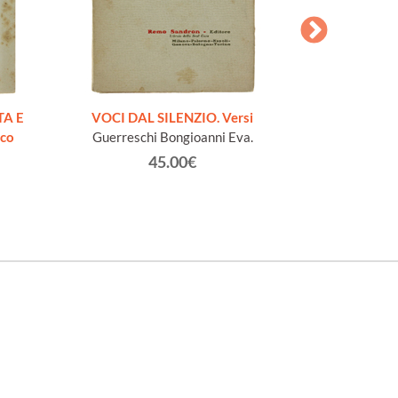
AESOPI PH
FABULAE quo
TA E
VOCI DAL SILENZIO. Versi
page
ico
Guerreschi Bongioanni Eva.
45.00€