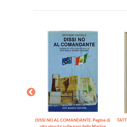
L'ADRIATICO
DISSI NO AL COMANDANTE. Pagine di
TATT
ffio
vita vissuta sulle navi della Marina