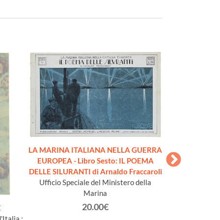
LA MARINA ITALIANA NELLA GUERRA
LA MARINA IT
EUROPEA - Libro Sesto: IL POEMA
EUROPEA - L
DELLE SILURANTI di Arnaldo Fraccaroli
Giordani, LA C
Ufficio Speciale del Ministero della
Ufficio Specia
Marina
20.00€
E
Italia :