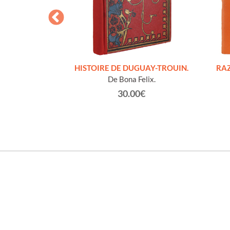
S FIGURES
HISTOIRE DE DUGUAY-TROUIN.
RAZ
'HOMMES ED
De Bona Felix.
e et technique
30.00€
roz Edmond.
0€