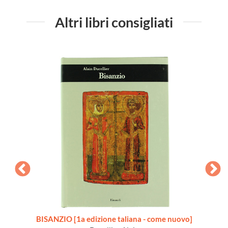
Altri libri consigliati
Annata
BISANZIO [1a edizione taliana - come nuovo]
IL G