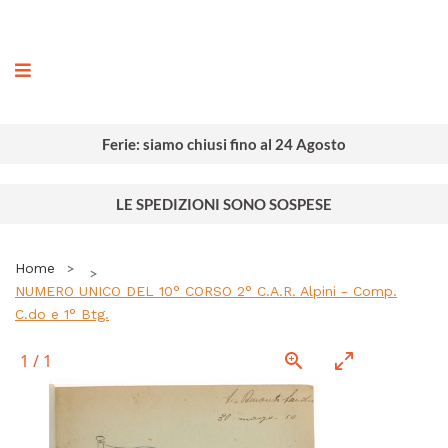
ografia
Ferie: siamo chiusi fino al 24 Agosto
LE SPEDIZIONI SONO SOSPESE
Home
NUMERO UNICO DEL 10° CORSO 2° C.A.R. Alpini - Comp.
C.do e 1° Btg.
1
/
1