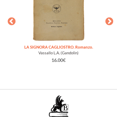
pleta.
LA SIGNORA CAGLIOSTRO. Romanzo.
PROFES
Vassallo L.A. (Gandolin)
16.00€